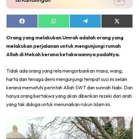
Share
Share
Share
Share
on
on
on
on
Facebook
WhatsApp
Telegram
X
Orang yang melakukan Umrah adalah orang yang
(Twitter)
melakukan perjalanan untuk mengunjungi rumah
Allah di Mekah kerana ketakwaannya padaNya.
Tidak ada orang yang rela mengorbankan masa, wang,
harta dan tenaga demi mengunjungi tempat suci ini selain
kerana mematuhi perintah Allah SWT dan sunnah Nabi. Dan
hanya orang bertakwa yang akan diberikan rezeki dari arah
yang tak diduga untuk menunaikan rukun Islam ini.