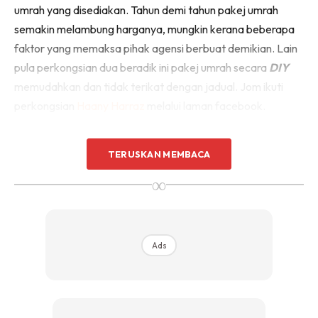
umrah yang disediakan. Tahun demi tahun pakej umrah
semakin melambung harganya, mungkin kerana beberapa
faktor yang memaksa pihak agensi berbuat demikian. Lain
pula perkongsian dua beradik ini pakej umrah secara
DIY
memudahkan dan tidak terikat dengan jadual. Jom ikuti
perkongsian
Haany Harraz
melalui laman facebook.
My Umrah Stories 😍
TERUSKAN MEMBACA
∞
Alhamdulillah, saya telah selamat menunaikan Umrah
minggu lepas. Hari ni baru ada kelapangan untuk menulis
sedikit sekadar berkongsi. Umrah kedua kali ni saya pergi
dengan kakak saya, hanya berdua tanpa mengikut mana-
Ads
mana
travel agency
. Semuanya kami atur dan bergerak
sendiri. Mudah dan ringkas sebenarnya pergi sendiri ni.
Alhamdulillah Allah permudahkan urusan kami.