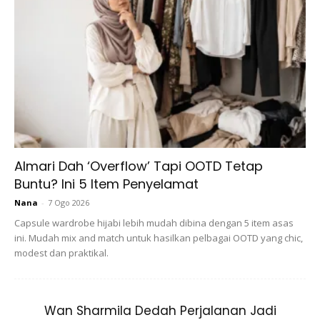
Ads
Almari Dah ‘Overflow’ Tapi OOTD Tetap
Buntu? Ini 5 Item Penyelamat
“Ya Allah, Ya Rahman, Ya Rahim, Tuhan yang maha
Nana
-
7 Ogo 2026
pengampun lagi maha mengasihani, ampunkanlah segala
Capsule wardrobe hijabi lebih mudah dibina dengan 5 item asas
dosa kami, dosa suamiku, dosa kedua ibu bapaku, doa
ini. Mudah mix and match untuk hasilkan pelbagai OOTD yang chic,
kedua mentuaku, adik-beradikku, saudaraku, sahabat-
modest dan praktikal.
sahabatku, seluruh kaum muslimin dan muslimat, wal
mukminin wal mukminat sekalian, roh-roh dan jasad.
Ampunkan kami dari hujung rambut sampai hujung kaki. Ya
Wan Sharmila Dedah Perjalanan Jadi