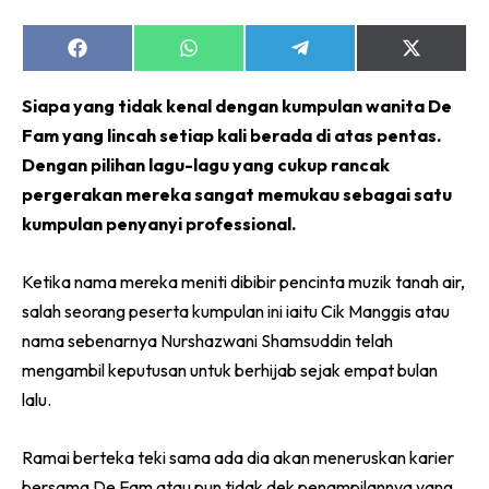
Share
Share
Share
Share
on
on
on
on
Facebook
WhatsApp
Telegram
X
Siapa yang tidak kenal dengan kumpulan wanita De
(Twitter)
Fam yang lincah setiap kali berada di atas pentas.
Dengan pilihan lagu-lagu yang cukup rancak
pergerakan mereka sangat memukau sebagai satu
kumpulan penyanyi professional.
Ketika nama mereka meniti dibibir pencinta muzik tanah air,
salah seorang peserta kumpulan ini iaitu Cik Manggis atau
nama sebenarnya Nurshazwani Shamsuddin telah
mengambil keputusan untuk berhijab sejak empat bulan
lalu.
Ramai berteka teki sama ada dia akan meneruskan karier
bersama De Fam atau pun tidak dek penampilannya yang