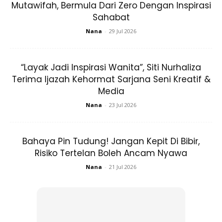
Allah Ya Rahman Ya Ghafur, masukkan kedua ibu bapaku
Mutawifah, Bermula Dari Zero Dengan Inspirasi
dan kedua mentuaku di syurgamu tanpa hisab, termasuk
Sahabat
diriku dan juga sahabat-sahabatku, adik beradiku dan
Nana
-
29 Jul 2026
sekeluargaku. Amin.”
“Layak Jadi Inspirasi Wanita”, Siti Nurhaliza
ARTIKEL BERKAITAN:
Gemar Baju Oversized, Cik
Terima Ijazah Kehormat Sarjana Seni Kreatif &
Manggis Tak Kisah Kalau Dikata Nampak Pendek.
Media
Janji Selesa!
Nana
-
23 Jul 2026
Anda mungkin berminat dengan
Bahaya Pin Tudung! Jangan Kepit Di Bibir,
Risiko Tertelan Boleh Ancam Nyawa
Nana
-
21 Jul 2026