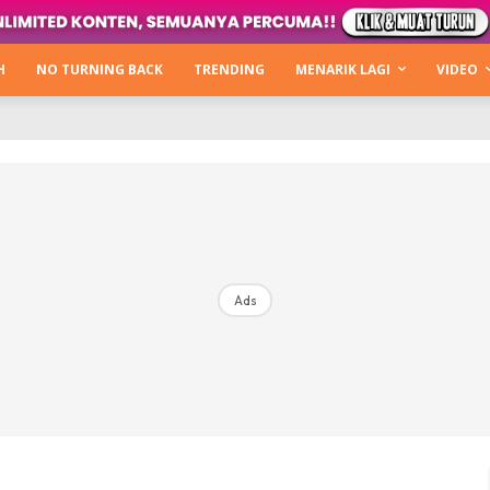
Kata Hijabista
ty Next Level
H
NO TURNING BACK
TRENDING
MENARIK LAGI
VIDEO
o Cantik
urning Back
Hijabista Show
The Hijabista Show 2022
The Hijabista Show 2021
irah2u The Power Of Giving
Ads
erita
Hub Ideaktiv