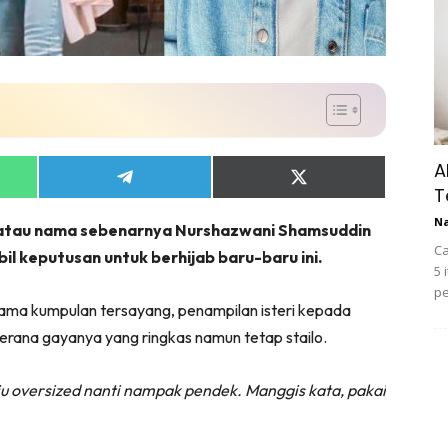
A
Share
Share
T
on
on
App
Telegram
X
N
s atau nama sebenarnya Nurshazwani Shamsuddin
(Twitter)
Ca
 keputusan untuk berhijab baru-baru ini.
5 
pe
ama kumpulan tersayang, penampilan isteri kepada
kerana gayanya yang ringkas namun tetap stailo.
ju oversized nanti nampak pendek. Manggis kata, pakai