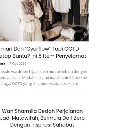
lmari Dah ‘Overflow’ Tapi OOTD
etap Buntu? Ini 5 Item Penyelamat
ana
-
7 Ogo 2026
psule wardrobe hijabi lebih mudah dibina dengan
item asas ini. Mudah mix and match untuk hasilkan
lbagai OOTD yang chic, modest dan praktikal.
Wan Sharmila Dedah Perjalanan
Jadi Mutawifah, Bermula Dari Zero
Dengan Inspirasi Sahabat