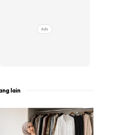
BISTA!
Ads
ang lain