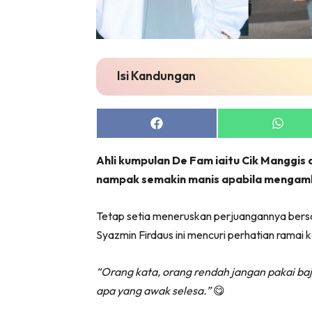
Isi Kandungan
Share
Share
on
on
Facebook
Whats
Ahli kumpulan De Fam iaitu Cik Manggi
nampak semakin manis apabila mengambil
Tetap setia meneruskan perjuangannya bers
Syazmin Firdaus ini mencuri perhatian ramai 
“Orang kata, orang rendah jangan pakai ba
apa yang awak selesa.”
😋