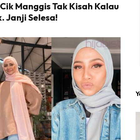
Cik Manggis Tak Kisah Kalau
 Janji Selesa!
l #1 on top dengan fashion muslimah terkini di HIJA
Download sekarang di
KLIK DI SEENI
Y