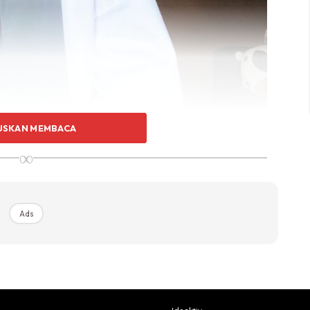
USKAN MEMBACA
∞
Ads
Ads