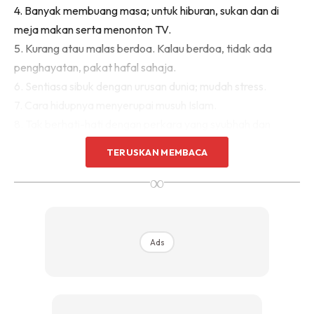
4. Banyak membuang masa; untuk hiburan, sukan dan di
meja makan serta menonton TV.
5. Kurang atau malas berdoa. Kalau berdoa, tidak ada
penghayatan, pakat hafal sahaja.
6. Sentiasa sibuk dengan urusan dunia; mudah stress.
7. Cara hidupnya menyerupai musuh Islam.
8. Tak berhati-hati dengan perkara yang syubhah dan
haram.
TERUSKAN MEMBACA
9. Tangguh untuk bertaubat.
∞
10. Malu untuk belajar agama.
11. Bangun fikir nak makan apa dan apa aku nak buat hari ini.
Ads