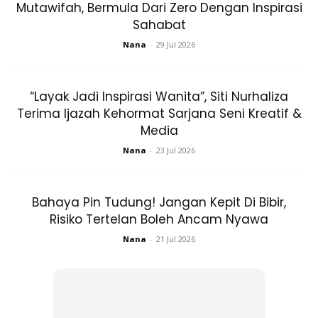
1. Kurang semangat nak beribadah, tidak suka baca quran.
Bermula Dari Zero Dengan Inspirasi Sahabat
2. ‘Bunuh’ kebaikan yang kita buat; kita tak nampak
Nana
-
29 Jul 2026
berbuat baik itu suatu yang utama.
3. Hilang fokus dalam hidup.
“Layak Jadi Inspirasi Wanita”, Siti Nurhaliza Terima
4. Mudah lesu dan buntu, sentiasa rasa esok masih ada dan
Ijazah Kehormat Sarjana Seni Kreatif & Media
suka tangguh beribadah dan amalan soleh.
Nana
-
23 Jul 2026
Bahaya Pin Tudung! Jangan Kepit Di Bibir, Risiko
Tertelan Boleh Ancam Nyawa
Nana
-
21 Jul 2026
Ads