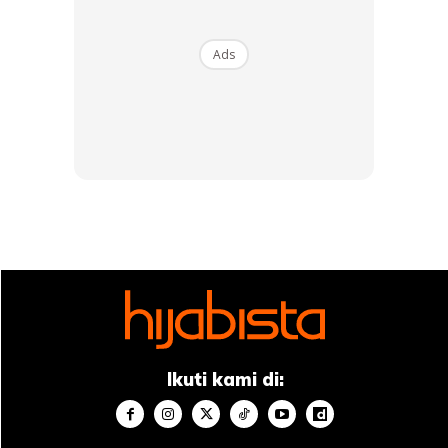
Ads
SEBAB-SEBAB LALAI:
Ikuti kami di:
1. Mengulangi dosa kecil sehingga menjadi kelaziman.
2. Berkawan dengan orang-orang yang lalai.
Ideaktiv
Pa&Ma
Impiana
3. Berada dalam persekitaran ‘rosak’ (contoh: pergaulan