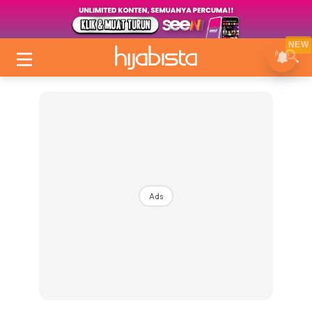
NEW
Ads