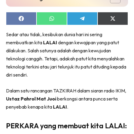
Share
Share
Share
Share
on
on
on
on
Facebook
WhatsApp
Telegram
X
Sedar atau tidak, kesibukan dunia hari ini sering
(Twitter)
membuatkan kita
LALAI
dengan kewajipan yang patut
dilakukan. Salah satunya adalah dengan kewujudan
teknologi canggih. Tetapi, adakah patut kita menyalahkan
teknologi terkini atau jari telunjuk itu patut dituding kepada
diri sendiri.
Dalam satu rancangan TAZKIRAH dalam siaran radio IKIM,
Ustaz Pahrol Mat Juoi
berkongsi antara punca serta
penyebab kenapa kita
LALAI
.
PERKARA yang membuat kita LALAI: