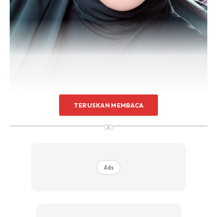
TERUSKAN MEMBACA
∞
Ads
Malah sebelum itu juga pernah membuat ujian imbasan
hujung tahun lalu, tetapi tidak ada apa-apa keganjilan
berlaku hinggalan ketika melakukan urutan badan, baru
dapat rasa ada seperti ketulan.