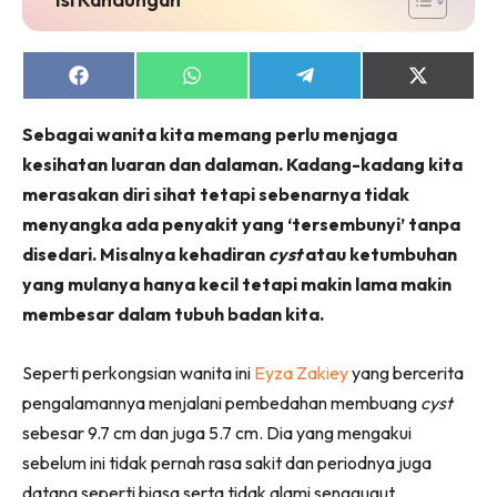
Share
Share
Share
Share
on
on
on
on
Facebook
WhatsApp
Telegram
X
Sebagai wanita kita memang perlu menjaga
(Twitter)
kesihatan luaran dan dalaman. Kadang-kadang kita
merasakan diri sihat tetapi sebenarnya tidak
menyangka ada penyakit yang ‘tersembunyi’ tanpa
disedari. Misalnya kehadiran
cyst
atau ketumbuhan
yang mulanya hanya kecil tetapi makin lama makin
membesar dalam tubuh badan kita.
Seperti perkongsian wanita ini
Eyza Zakiey
yang bercerita
pengalamannya menjalani pembedahan membuang
cyst
sebesar 9.7 cm dan juga 5.7 cm. Dia yang mengakui
sebelum ini tidak pernah rasa sakit dan periodnya juga
datang seperti biasa serta tidak alami senggugut.