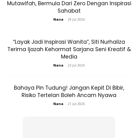
Mutawifah, Bermula Dari Zero Dengan Inspirasi
admit??kenapa kak eyza oprte??smpai xtrbalas wasap..
Sahabat
Nana
-
29 Jul 2026
ok ni la hampa sejenis cyst besaq kan??
kak eyza xpenah rasa sakit pun sblum ni
“Layak Jadi Inspirasi Wanita”, Siti Nurhaliza
Terima Ijazah Kehormat Sarjana Seni Kreatif &
period mai mcm biasa xpenah sengugut
Media
Nana
-
23 Jul 2026
penah scan bulan 12..2018 tp xda lagi benda alah ni.xtau
kot xnmpk lagi ka mcm mna kan..
Bahaya Pin Tudung! Jangan Kepit Di Bibir,
Risiko Tertelan Boleh Ancam Nyawa
Nana
-
21 Jul 2026