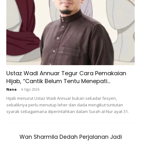
Ustaz Wadi Annuar Tegur Cara Pemakaian
Hijab, “Cantik Belum Tentu Menepati...
Nana
-
6 Ogo 2026
Hijab menurut Ustaz Wadi Annuar bukan sekadar fesyen,
sebaliknya perlu menutup leher dan dada mengikut tuntutan
syarak sebagaimana diperintahkan dalam Surah al-Nur ayat 31.
Tak pernah sakit sebelum ini &
period
datang macam biasa
Wan Sharmila Dedah Perjalanan Jadi
ramai sgt wasap masuk,pm masuk tnya kenapa kak eyza