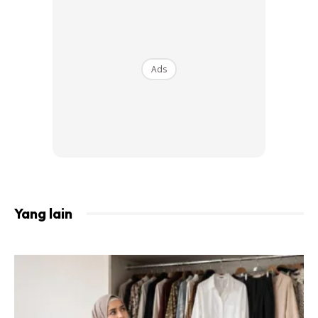
Ads
Yang lain
Sesuai dengan namanya, produk perawatan kulit yang
bersifat
hydrating
bermanfaat untuk menghidrasi kulit
wajah. Produk
hydrating
juga bersifat
humectant
yang
membuatnya dapat menyerap air dari luar ke dalam kulit.
Jadi, produk
hydrating
biasanya digunakan jika anda