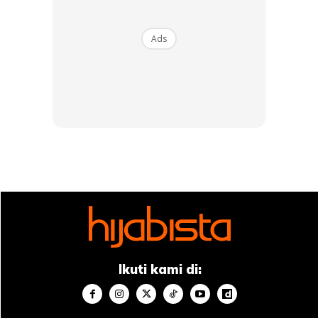
Pelembap bekerja menahan kelembapan sekaligus
Ads
mencegah agar kelembapan semula jadi yang tersisa tidak
hilang menguap dari kulit. Jadi, bukan untuk menambah
kadar air agar tetap lembap.
Biasanya, produk pelembap untuk kulit kering mempunyai
kandungan seperti mineral oil, petroleum jelly, minyak
zaitun, atau zinc oxide. Pilihlah produk dengan kandungan
yang juga mampu menambah kadar minyak semula jadi di
kulit anda.
3. Konsistensi keduanya berbeza
Ikuti kami di:
Konsistensi dua produk ini juga mempunyai perbezaan
seperti, sebahagian besar produk
hydrating
mengandung
air sehingga kandungannya pun lebih cair, contohnya