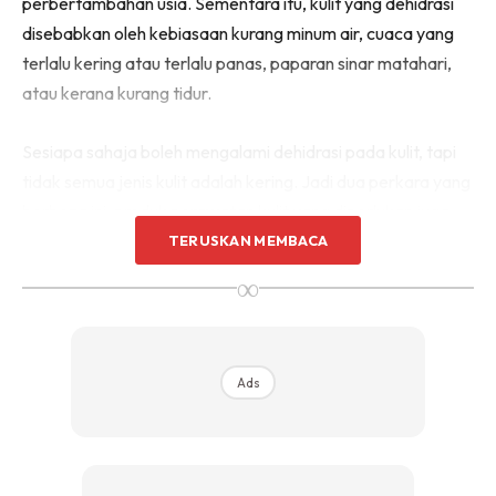
perbertambahan usia. Sementara itu, kulit yang dehidrasi
disebabkan oleh kebiasaan kurang minum air, cuaca yang
terlalu kering atau terlalu panas, paparan sinar matahari,
atau kerana kurang tidur.
Sesiapa sahaja boleh mengalami dehidrasi pada kulit, tapi
tidak semua jenis kulit adalah kering. Jadi dua perkara yang
berbeza ini, produk perawatan kulit yang diperlukan juga
tidak sama. Berikut adalah perbezaan produk
hydrating
TERUSKAN MEMBACA
dan
moisturizing
yang paling terserlah:
∞
1. Produk hydrating untuk kulit dehidrasi
Ads