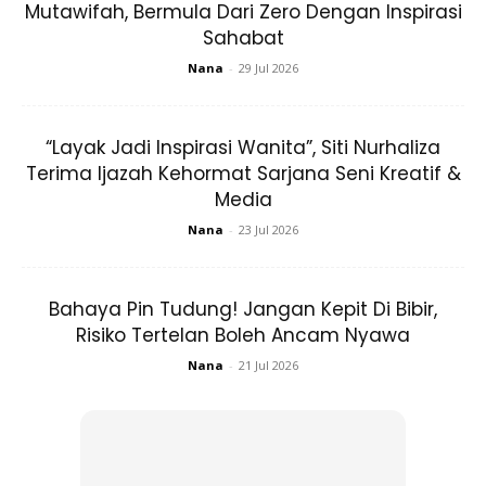
Mutawifah, Bermula Dari Zero Dengan Inspirasi
Sahabat
Nana
-
29 Jul 2026
“Layak Jadi Inspirasi Wanita”, Siti Nurhaliza
Terima Ijazah Kehormat Sarjana Seni Kreatif &
Media
Nana
-
23 Jul 2026
Jika produk
hydrating
dikhaskan untuk kulit dehidrasi, maka
produk yang bersifat
moisturizing
dikhaskan untuk pemilik
Bahaya Pin Tudung! Jangan Kepit Di Bibir,
kulit kering.
Risiko Tertelan Boleh Ancam Nyawa
Nana
-
21 Jul 2026
Kulit kering mempunyai pelindung alami untuk menahan
kelembapan, namun tidak cukup kuat sehingga masih perlu
bantuan produk pelembap. Inilah yang menjadi perbezaan
fungsi dari produk
hydrating
dan
moisturizing
.