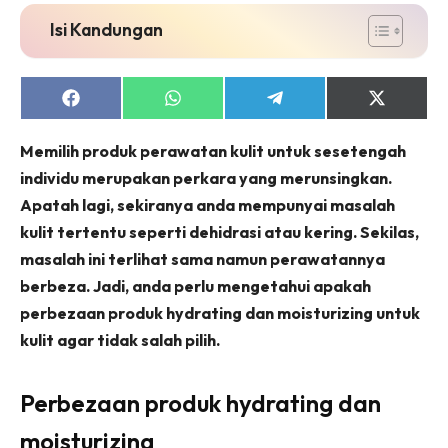
Isi Kandungan
Share
Share
Share
Share
on
on
on
on
Facebook
WhatsApp
Telegram
X
Memilih produk perawatan kulit untuk sesetengah
(Twitter)
individu merupakan perkara yang merunsingkan.
Apatah lagi, sekiranya anda mempunyai masalah
kulit tertentu seperti dehidrasi atau kering. Sekilas,
masalah ini terlihat sama namun perawatannya
berbeza. Jadi, anda perlu mengetahui apakah
perbezaan produk hydrating dan moisturizing untuk
kulit agar tidak salah pilih.
Perbezaan produk hydrating dan
moisturizing