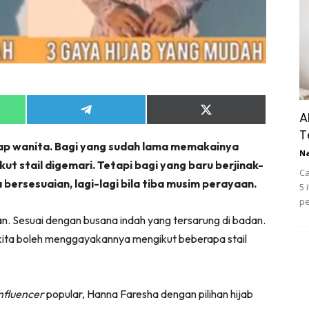
Share
Share
A
on
on
T
App
Telegram
X
tiap wanita. Bagi yang sudah lama memakainya
(Twitter)
N
t stail digemari. Tetapi bagi yang baru berjinak-
Ca
bersesuaian, lagi-lagi bila tiba musim perayaan.
5 
pe
an. Sesuai dengan busana indah yang tersarung di badan.
 kita boleh menggayakannya mengikut beberapa stail
nfluencer
popular, Hanna Faresha dengan pilihan hijab