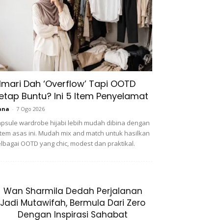
lmari Dah ‘Overflow’ Tapi OOTD
etap Buntu? Ini 5 Item Penyelamat
ana
-
7 Ogo 2026
psule wardrobe hijabi lebih mudah dibina dengan
item asas ini. Mudah mix and match untuk hasilkan
lbagai OOTD yang chic, modest dan praktikal.
Wan Sharmila Dedah Perjalanan
Jadi Mutawifah, Bermula Dari Zero
Dengan Inspirasi Sahabat