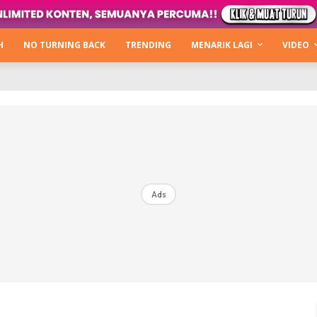
Kata Hijabista
ty Next Level
H
NO TURNING BACK
TRENDING
MENARIK LAGI
VIDEO
o Cantik
urning Back
Hijabista Show
The Hijabista Show 2022
The Hijabista Show 2021
irah2u The Power Of Giving
Ads
erita
Hub Ideaktiv