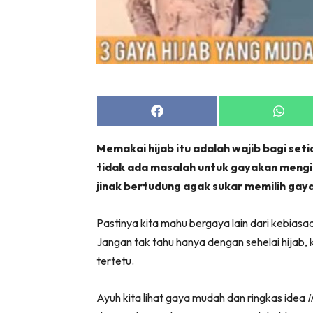
Share
Share
on
on
Facebook
Whats
Memakai hijab itu adalah wajib bagi se
tidak ada masalah untuk gayakan mengiku
jinak bertudung agak sukar memilih gaya 
Pastinya kita mahu bergaya lain dari kebiasa
Jangan tak tahu hanya dengan sehelai hijab,
tertetu.
Ayuh kita lihat gaya mudah dan ringkas idea
i