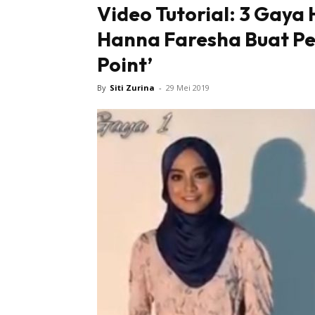
Video Tutorial: 3 Gaya 
Hanna Faresha Buat Pe
Tampi
Point’
By
Siti Zurina
-
29 Mei 2019