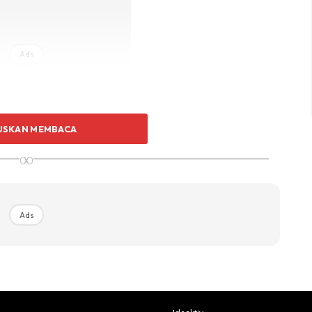
Ads
USKAN MEMBACA
∞
Ads