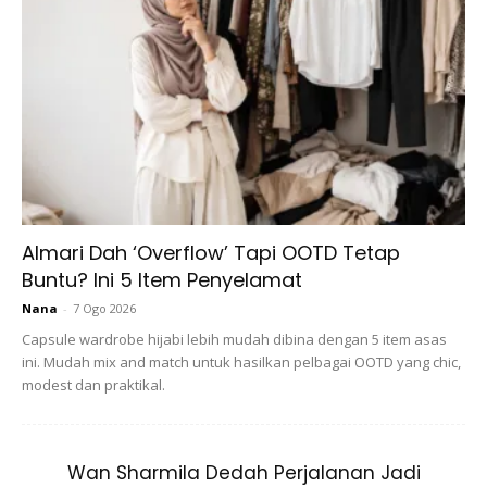
menjadi pengajaran untuk lebih peka dan membuat usul
periksa sebelum membuat satu perkongsian. Ia boleh
membuatkan orang ramai keliru oleh kerana kecuaian
seorang individu.
Almari Dah ‘Overflow’ Tapi OOTD Tetap
Ads
Buntu? Ini 5 Item Penyelamat
Nana
-
7 Ogo 2026
Capsule wardrobe hijabi lebih mudah dibina dengan 5 item asas
ini. Mudah mix and match untuk hasilkan pelbagai OOTD yang chic,
modest dan praktikal.
Bagaimana nak periksa produk itu
Wan Sharmila Dedah Perjalanan Jadi