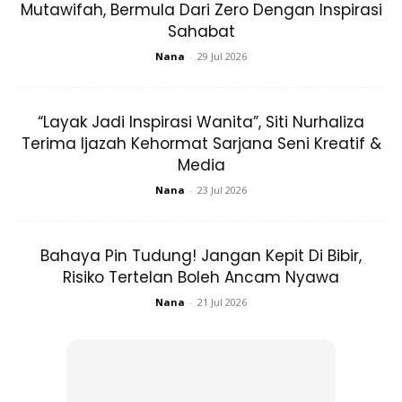
mengandungi bahan haram?
Mutawifah, Bermula Dari Zero Dengan Inspirasi
Sahabat
Sudah pasti ada yang tertanya-tanya bagaimana hendak
Nana
-
29 Jul 2026
pastikan makanan, minuman, atau produk yang dibeli itu
halal bukan? Sudah tentu anda perlu kenali logo halal rasmi
“Layak Jadi Inspirasi Wanita”, Siti Nurhaliza
JAKIM.
Terima Ijazah Kehormat Sarjana Seni Kreatif &
Media
Menurut Portal
myHealth
,
ada pelbagai kaedah yang boleh
Nana
-
23 Jul 2026
digunakan untuk memastikan label pembungkusan atau
bahan ramuan itu diiktiraf halal. Salah satunya adalah
menggunakan aplikasi yang mendapat kelulusan Jabatan
Bahaya Pin Tudung! Jangan Kepit Di Bibir,
Kemajuan Islam Malaysia (JAKIM) untuk memeriksa status
Risiko Tertelan Boleh Ancam Nyawa
halal sesuatu produk.
Nana
-
21 Jul 2026