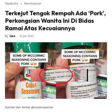
Hijabista
»
Kerohanian
Terkejut Tengok Rempah Ada ‘Pork’,
Perkongsian Wanita Ini Di Bidas
Ramai Atas Kecuaiannya
By
Qee
-
18 Jan 2023
Sumber dari Twitter @isusemasaviral