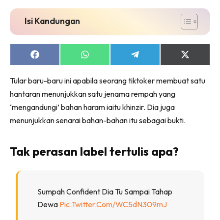
Isi Kandungan
Share
Share
Share
Share
on
on
on
on
Facebook
WhatsApp
Telegram
X
Tular baru-baru ini apabila seorang tiktoker membuat satu
(Twitter)
hantaran menunjukkan satu jenama rempah yang
‘mengandungi’ bahan haram iaitu khinzir. Dia juga
menunjukkan senarai bahan-bahan itu sebagai bukti.
Tak perasan label tertulis apa?
Sumpah Confident Dia Tu Sampai Tahap
Dewa
Pic.twitter.com/wC5dN309mJ