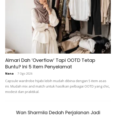
Almari Dah ‘Overflow’ Tapi OOTD Tetap
Buntu? Ini 5 Item Penyelamat
Nana
-
7 Ogo 2026
Capsule wardrobe hijabi lebih mudah dibina dengan 5 item asas
ini. Mudah mix and match untuk hasilkan pelbagai OOTD yang chic,
modest dan praktikal.
Wan Sharmila Dedah Perjalanan Jadi