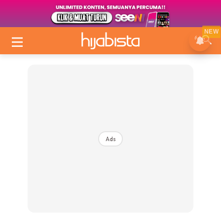
NEW
Ads