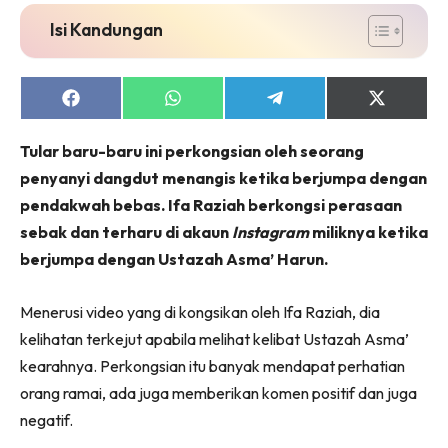
Isi Kandungan
Share
Share
Share
Share
on
on
on
on
Facebook
WhatsApp
Telegram
X
Tular baru-baru ini perkongsian oleh seorang
(Twitter)
penyanyi dangdut menangis ketika berjumpa dengan
pendakwah bebas. Ifa Raziah berkongsi perasaan
sebak dan terharu di akaun
Instagram
miliknya ketika
berjumpa dengan Ustazah Asma’ Harun.
Menerusi video yang di kongsikan oleh Ifa Raziah, dia
kelihatan terkejut apabila melihat kelibat Ustazah Asma’
kearahnya. Perkongsian itu banyak mendapat perhatian
orang ramai, ada juga memberikan komen positif dan juga
negatif.