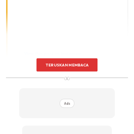
View this post on Instagram
TERUSKAN MEMBACA
∞
Ads
A Post Shared By Ifa Raziah (@ifa_raziah)