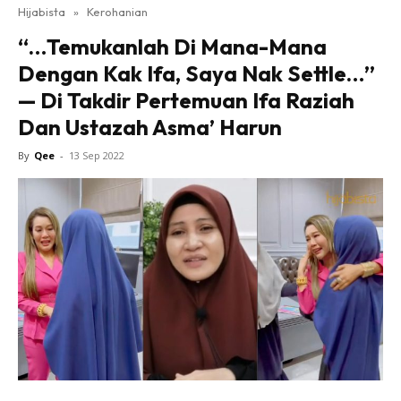
Hijabista
»
Kerohanian
“…Temukanlah Di Mana-Mana
Dengan Kak Ifa, Saya Nak Settle…”
— Di Takdir Pertemuan Ifa Raziah
Dan Ustazah Asma’ Harun
By
Qee
-
13 Sep 2022