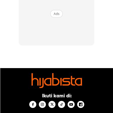
Ads
Ikuti kami di:
Walaupun begitu, ramai juga yang memberikan sokongan
buat Ifa Raziah atau nama sebenarnya, Dato’ Saripah