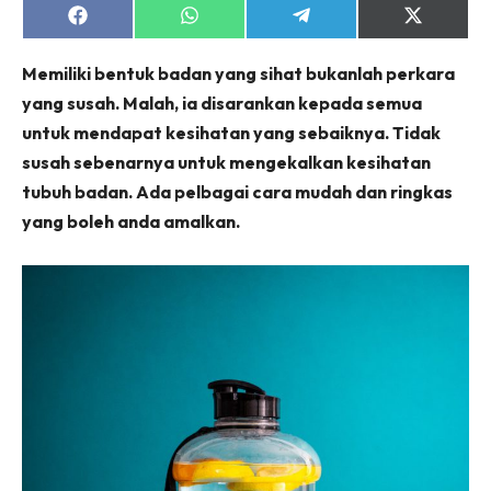
Share
Share
Share
Share
on
on
on
on
Facebook
WhatsApp
Telegram
X
Memiliki bentuk badan yang sihat bukanlah perkara
(Twitter)
yang susah. Malah, ia disarankan kepada semua
untuk mendapat kesihatan yang sebaiknya. Tidak
susah sebenarnya untuk mengekalkan kesihatan
tubuh badan. Ada pelbagai cara mudah dan ringkas
yang boleh anda amalkan.