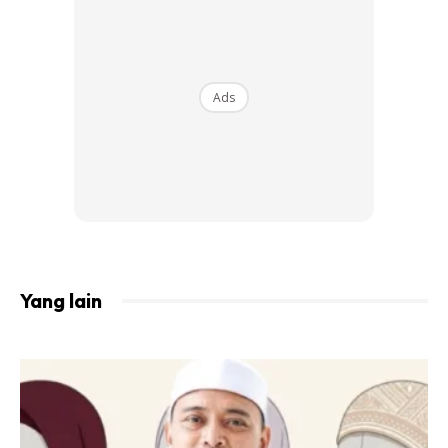
Ada yang mengatakan setiap orang dewasa perlu minum
sekurang-kurangnya lapan gelas air sehari. Namun begitu,
menurut Michael Sawka dari Institute of Medicine Amerika
Ads
Syarikat, keperluan air setiap orang adalah berbeza. Anda
hanya perlu minum air selepas makan pabila dahaga. Itu
sudah memadai untuk memastikan kandungan air untuk
tubuh mencukupi.
Cuci tangan
Hampir 80 peratus penyakit seperti batuk, selesema dan
Yang lain
bersin disebarkan melalui sentuhan. Maka seeloknya anda
cuci tangan sekerap mungkin. Menurut kajian hanya 16
peratus orang di seluruh dunia yang mencuci tangan mereka
dengan sempurna dan kerap.
Ketawa penawar duka