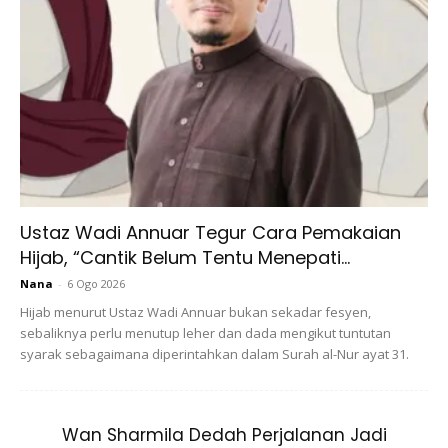
Ketawa menghasilkan endhorpins iaitu sejenis bahan kimia
yang menghasilkan tenaga dan mengurangkan tekanan.
Secara tidak langsung ia juga menurunkan hormon yang
menjadi punca stres.Menurut Lee Berk dari Universiti of
California, kesan positif ketawa boleh bertahan hampir 12
jam.
Ustaz Wadi Annuar Tegur Cara Pemakaian
Hijab, “Cantik Belum Tentu Menepati...
Nana
-
6 Ogo 2026
Hijab menurut Ustaz Wadi Annuar bukan sekadar fesyen,
sebaliknya perlu menutup leher dan dada mengikut tuntutan
syarak sebagaimana diperintahkan dalam Surah al-Nur ayat 31.
Ads
Wan Sharmila Dedah Perjalanan Jadi