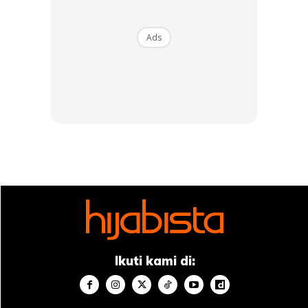
Juta, Hanis Zalikha Duta Rasmi Terbaru Jenama
Innersejuk!
Ads
Ads
Pakaian pelengkap muslimah
Ikuti kami di:
Jenama pakaian Muslimah, Innersejuk, kini kembali dengan
koleksi anak tudung popular mereka yang diperbuat