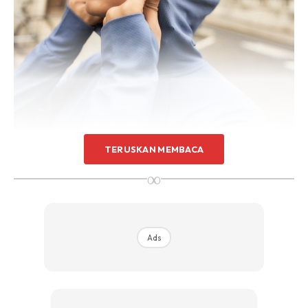
TERUSKAN MEMBACA
∞
“Tujuan pelancaran kami ini adalah untuk memastikan para
Muslimah dapat memperoleh anak tudung yang sesuai
untuk kegunaan harian mereka. Dengan anak tudung kami,
Ads
tiada apa yang perlu dirisaukan lagi. Mereka hanya perlu
sarungkan saja dan teruskan hari mereka dengan yakin dan
selesa,” kata Azwani Ahmad, Pengasas Innersejuk.