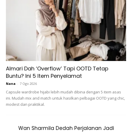
Almari Dah ‘Overflow’ Tapi OOTD Tetap
Buntu? Ini 5 Item Penyelamat
Nana
-
7 Ogo 2026
Capsule wardrobe hijabi lebih mudah dibina dengan 5 item asas
ini. Mudah mix and match untuk hasilkan pelbagai OOTD yang chic,
modest dan praktikal.
Wan Sharmila Dedah Perjalanan Jadi