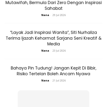
Mutawifah, Bermula Dari Zero Dengan Inspirasi
Sahabat
Nana
-
29 Jul 2026
“Layak Jadi Inspirasi Wanita”, Siti Nurhaliza
Terima Ijazah Kehormat Sarjana Seni Kreatif &
Media
Tambah beliau, “Kami ingin menyediakan penyelesaian
Nana
-
23 Jul 2026
praktikal untuk pemakaian para Muslimah. Dari segi reka
bentuk sehinggalah ke proses pembuatan, produk kami
Bahaya Pin Tudung! Jangan Kepit Di Bibir,
dirancang dengan teliti untuk memberikan kualiti dan
Risiko Tertelan Boleh Ancam Nyawa
pengalaman terbaik kepada para pelanggan. Kami ingin
Nana
-
21 Jul 2026
mendengar apa pendapat mereka tentang keluaran
terbaru ini.”
ARTIKEL BERKAITAN:
Terima Kontrak Bernilai RM 4.2