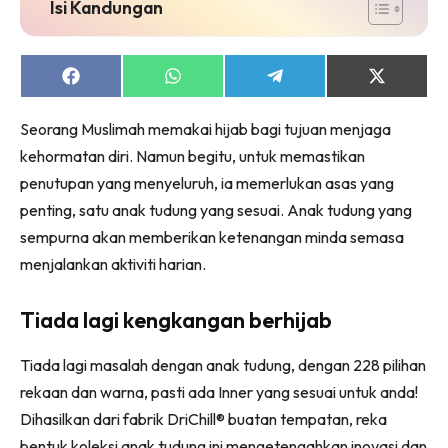
Isi Kandungan
Share
Share
Share
Share
on
on
on
on
Facebook
WhatsApp
Telegram
X
Seorang Muslimah memakai hijab bagi tujuan menjaga
(Twitter)
kehormatan diri. Namun begitu, untuk memastikan
penutupan yang menyeluruh, ia memerlukan asas yang
penting, satu anak tudung yang sesuai. Anak tudung yang
sempurna akan memberikan ketenangan minda semasa
menjalankan aktiviti harian.
Tiada lagi kengkangan berhijab
Tiada lagi masalah dengan anak tudung, dengan 228 pilihan
rekaan dan warna, pasti ada Inner yang sesuai untuk anda!
Dihasilkan dari fabrik DriChill® buatan tempatan, reka
bentuk koleksi anak tudung ini mengetengahkan inovasi dan