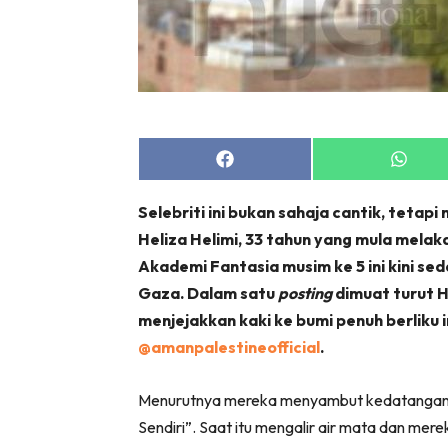
Share
Share
on
on
Facebook
Whats
Selebriti ini bukan sahaja cantik, tetap
Heliza Helimi, 33 tahun yang mula melak
Akademi Fantasia musim ke 5 ini kini se
Gaza. Dalam satu
posting
dimuat turut 
menjejakkan kaki ke bumi penuh berliku 
@amanpalestineofficial
.
Menurutnya mereka menyambut kedatangan 
Sendiri”. Saat itu mengalir air mata dan mer