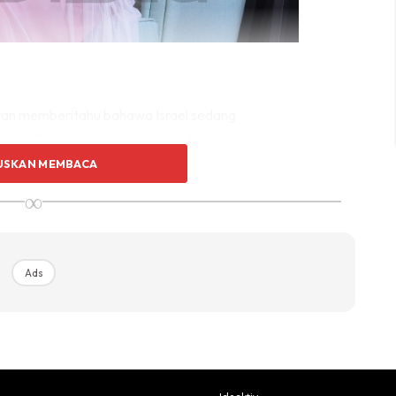
poran memberitahu bahawa Israel sedang
aza. Dia turut memohon agar Allah selamatkan
USKAN MEMBACA
∞
turut mendapat respon positif dari
follower
nya. Masing-
ungi Bumi Gaza dan seluruh umat Islam di sana dari
Ads