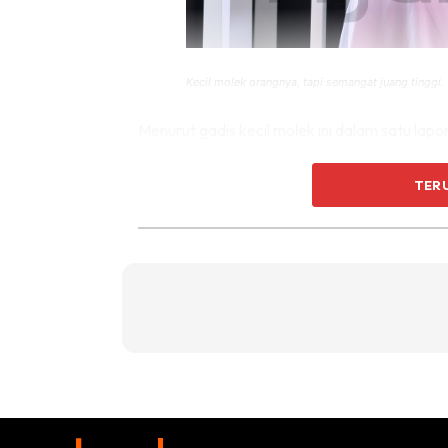
Kecil molek orangnya, tapi semangat juang tinggi.
Menurut gadis kecil molek ini dalam satu la
memperkukuhkan jentera untuk menyerang G
saudara-saudara Islam di sana.
TER
Ternyata kata-kata semangat dari Heliza ini 
masing turut memohon pada Allah agar melind
sebarang ancaman Israel.