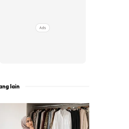
BISTA!
Ads
ang lain