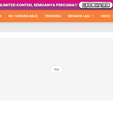
Kata Hijabista
ty Next Level
H
NO TURNING BACK
TRENDING
MENARIK LAGI
VIDEO
o Cantik
urning Back
Hijabista Show
The Hijabista Show 2022
The Hijabista Show 2021
irah2u The Power Of Giving
Ads
erita
Hub Ideaktiv