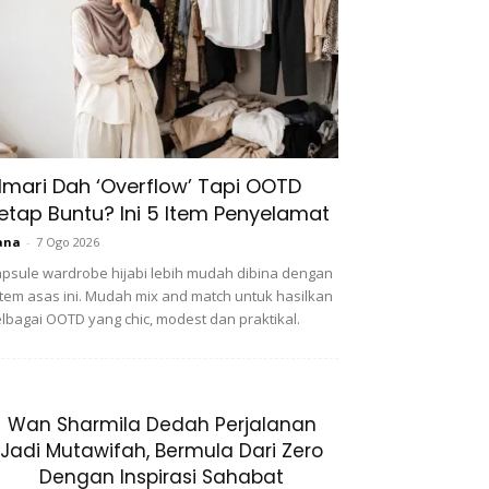
lmari Dah ‘Overflow’ Tapi OOTD
etap Buntu? Ini 5 Item Penyelamat
ana
-
7 Ogo 2026
psule wardrobe hijabi lebih mudah dibina dengan
item asas ini. Mudah mix and match untuk hasilkan
lbagai OOTD yang chic, modest dan praktikal.
Wan Sharmila Dedah Perjalanan
Jadi Mutawifah, Bermula Dari Zero
Dengan Inspirasi Sahabat