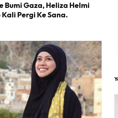
Ke Bumi Gaza, Heliza Helmi
 Kali Pergi Ke Sana.
l #1 on top dengan fashion muslimah terkini di HIJA
Download sekarang di
KLIK DI SEENI
Y