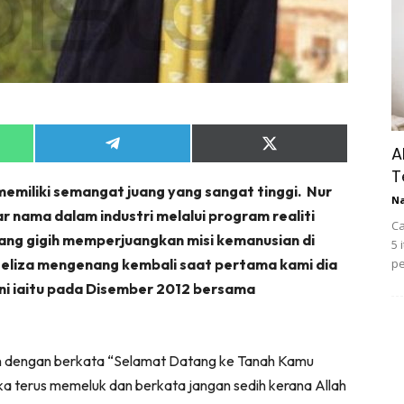
Share
Share
A
on
on
T
App
Telegram
X
i memiliki semangat juang yang sangat tinggi. Nur
(Twitter)
N
ar nama dalam industri melalui program realiti
Ca
dang gigih memperjuangkan misi kemanusian di
5 
Heliza mengenang kembali saat pertama kami dia
pe
ini iaitu pada Disember 2012 bersama
dengan berkata “Selamat Datang ke Tanah Kamu
eka terus memeluk dan berkata jangan sedih kerana Allah