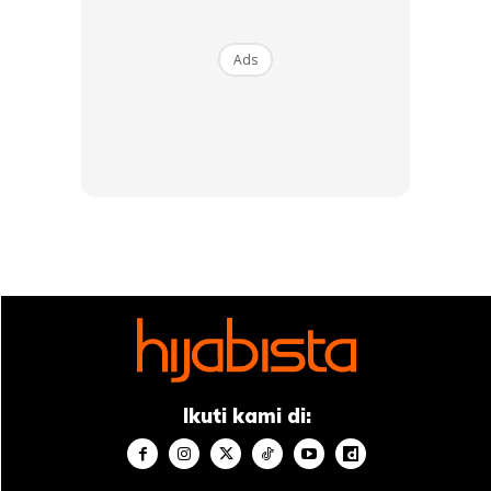
Ads
Ads
2️
. Sapukan kepada seluruh kulit muka u’olls dan biarkan
selama 30 minit.
Anda mungkin berminat dengan
Ikuti kami di: