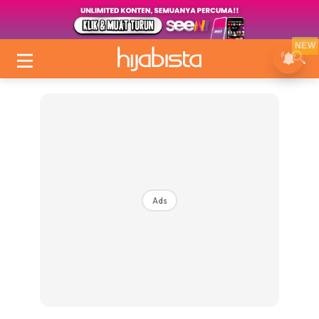
NEW
Ads