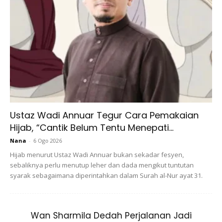
View this post on Instagram
Ustaz Wadi Annuar Tegur Cara Pemakaian
Hijab, “Cantik Belum Tentu Menepati...
A Post Shared By Flawless Bergaya Gitcheww ? (@raudatulzahraahijab)
Nana
-
6 Ogo 2026
Hijab menurut Ustaz Wadi Annuar bukan sekadar fesyen,
sebaliknya perlu menutup leher dan dada mengikut tuntutan
syarak sebagaimana diperintahkan dalam Surah al-Nur ayat 31.
Wan Sharmila Dedah Perjalanan Jadi