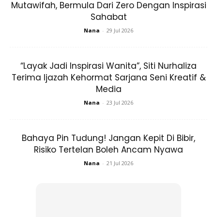
Mutawifah, Bermula Dari Zero Dengan Inspirasi
Sahabat
Ads
Nana
-
29 Jul 2026
“Layak Jadi Inspirasi Wanita”, Siti Nurhaliza
Terima Ijazah Kehormat Sarjana Seni Kreatif &
Media
4 sudu besar gel aloe vera (mengurangkan sebum)
Nana
-
23 Jul 2026
2 sudu besar jus timun (yang sudah diblender dan ambil
airnya sahaja)
Bahaya Pin Tudung! Jangan Kepit Di Bibir,
Risiko Tertelan Boleh Ancam Nyawa
1️
. Campurkan jus timun dan gel aloe vera dan kacau
Nana
-
21 Jul 2026
sebati.