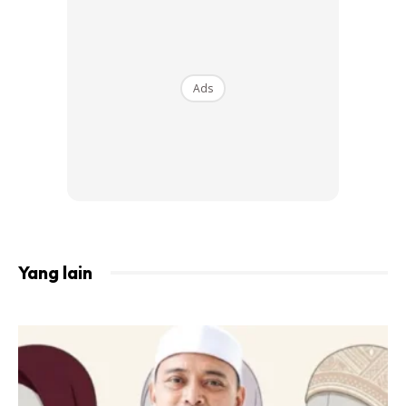
Digabungkan dengan jus timun sebab kulit berminyak
sangat cendurung kepada jerawat. Maka jus timun ni akan
bantu melindungi kulit dari timbul jerawat dan
mengurangkan keradangan bila jerawat terhasil.
Ads
Yang lain