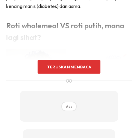
kencing manis (diabetes) dan asma.
Roti wholemeal VS roti putih, mana
lagi sihat?
TERUSKAN MEMBACA
∞
Ads
Roti gandum atau
wholemeal
adalah roti yang diperbuat