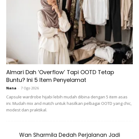
Khasiat roti
wholemeal
Untuk anda yang baru ingin mencuba diet
roti wholemeal
,
berikut merupakan beberapa khasiatnya
:
Almari Dah ‘Overflow’ Tapi OOTD Tetap
Buntu? Ini 5 Item Penyelamat
Ads
Nana
-
7 Ogo 2026
Capsule wardrobe hijabi lebih mudah dibina dengan 5 item asas
ini. Mudah mix and match untuk hasilkan pelbagai OOTD yang chic,
modest dan praktikal.
Wan Sharmila Dedah Perjalanan Jadi
1.Bantu menurunkan berat badan