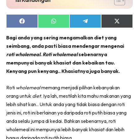
Share
Share
Share
Share
on
on
on
on
Facebook
WhatsApp
Telegram
X
Bagi anda yang sering mengamalkan diet yang
(Twitter)
seimbang, anda pasti biasa mendengar mengenai
roti wholemeal
.
Roti wholemeal
sebenarnya
mempunyai banyak khasiat dan kebaikan tau.
Kenyang pun kenyang.. Khasiatnya juga banyak.
Roti
wholemeal
memang menjadi pilihan kebanyakan
orang untuk
diet
. Iya lah, mestilah kita mahu makanan yang
lebih sihat kan.. Untuk anda yang tidak biasa dengan roti
jenis ini, roti ini berlainan ya daripada roti putih biasa yang
anda selalu jumpa di kedai. Bahkan sebenarnya, roti
wholemeal ini mempunyai lebih banyak khasiat dan lebih
bagus daripada roti putih biasa.