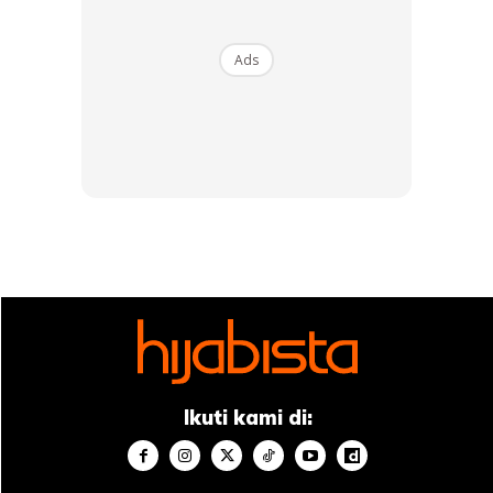
Untuk pengetahuan anda, roti gandum tidak menyebabkan
penambahan berat badan. Kandungan yang terdapat di
Ads
dalam roti ini membantu usus untuk memproses makanan
dengan perlahan. Sebab itulah, kebanyakan orang yang
sedang diet akan mengambil roti sebagai pengganti bagi
nasi. Ada juga yang gemar menjadikan roti wholemeal
sebagai sarapan sebelum melakukan seberang senaman.
2. Memberikan tenaga
Apabila menyentuh tentang diet, ramai orang berfikir
Ikuti kami di:
tentang sukan dan berlari untuk menurunkan berat badan
dengan lebih cepat. Untuk menjalani aktiviti sukan seperti
berlari dan berjoging, perkara pertama yang perlu