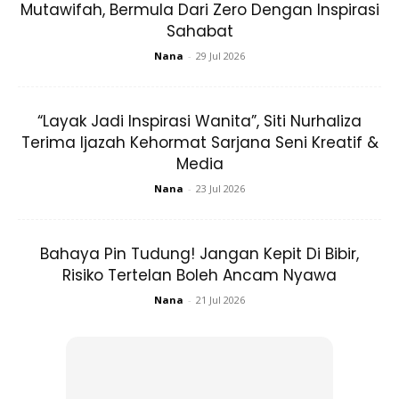
Mutawifah, Bermula Dari Zero Dengan Inspirasi
Sahabat
Nana
-
29 Jul 2026
“Layak Jadi Inspirasi Wanita”, Siti Nurhaliza
Terima Ijazah Kehormat Sarjana Seni Kreatif &
Media
Nana
-
23 Jul 2026
Bahaya Pin Tudung! Jangan Kepit Di Bibir,
Kandungan bijirin yang terdapat dalam roti
wholemeal
ini
Risiko Tertelan Boleh Ancam Nyawa
mampu membuatkan anda berasa kenyang lebih lama. Ini
Nana
-
21 Jul 2026
kerana, roti gandum mempunyai kandungan karbohidrat
kompleks dan serat yang memberikan anda rasa kenyang
yang lama.