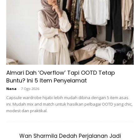
Ads
Almari Dah ‘Overflow’ Tapi OOTD Tetap
Buntu? Ini 5 Item Penyelamat
Nana
-
7 Ogo 2026
Capsule wardrobe hijabi lebih mudah dibina dengan 5 item asas
ini. Mudah mix and match untuk hasilkan pelbagai OOTD yang chic,
modest dan praktikal.
Wan Sharmila Dedah Perjalanan Jadi