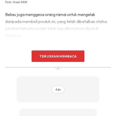
Foto: Ihsan KKM
Beliau juga menggesa orang ramai untuk mengelak
daripada membeli produk ini, yang telah dibatalkan status
pemberitahuannya dan tidak lagi dibenarkan dijual di
Malaysia.
ARTIKEL BERKAITAN:
Tertipu Dengan Bahan
Kandungan Produk, Fahami Beza 5 Istilah Pada Label
TERUSKAN MEMBACA
Pembungkusan
∞
Bahan-bahan yang merengsakan
kulit
Ads