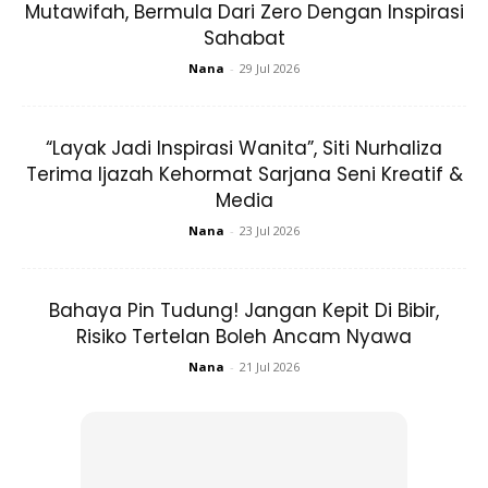
Mutawifah, Bermula Dari Zero Dengan Inspirasi
Sahabat
Nana
-
29 Jul 2026
Bahan kandungan hidrokuinon boleh menyebabkan
kemerahan kulit, ketidakselesaan, perubahan warna dan
hipersensitiviti. Ia juga boleh menghalang proses pigmentasi
“Layak Jadi Inspirasi Wanita”, Siti Nurhaliza
(depigmentasi), yang mengurangkan keupayaan kulit untuk
Terima Ijazah Kehormat Sarjana Seni Kreatif &
Media
dilindungi daripada sinaran UV yang berbahaya,
meningkatkan risiko kanser kulit.
Nana
-
23 Jul 2026
“Merkuri dilarang dalam produk kosmetik kerana ia boleh
Bahaya Pin Tudung! Jangan Kepit Di Bibir,
membahayakan kesihatan seseorang,” kata Dr Noor
Risiko Tertelan Boleh Ancam Nyawa
Hisham dalam satu kenyataan pada Ahad, 23 Okt.
Nana
-
21 Jul 2026