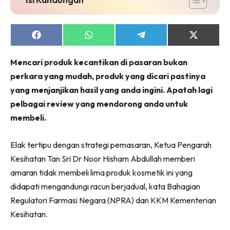
Share
Share
Share
Share
on
on
on
on
Facebook
WhatsApp
Telegram
X
Mencari produk kecantikan di pasaran bukan
(Twitter)
perkara yang mudah, produk yang dicari pastinya
yang menjanjikan hasil yang anda ingini. Apatah lagi
pelbagai review yang mendorong anda untuk
membeli.
Elak tertipu dengan strategi pemasaran, Ketua Pengarah
Kesihatan Tan Sri Dr Noor Hisham Abdullah memberi
amaran tidak membeli lima produk kosmetik ini yang
didapati mengandungi racun berjadual, kata Bahagian
Regulatori Farmasi Negara (NPRA) dan KKM Kementerian
Kesihatan.