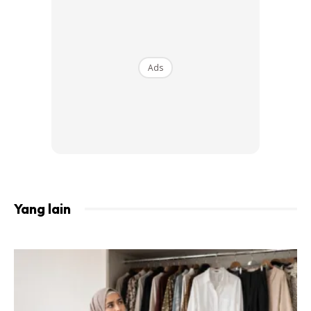
Ads
Meski pun kita tidak berapa faham dengan istilah-istilah
bahan kandungan produk, namun itu tidak bermakna anda
harus buta dalam meneliti bahan kandungan yang tentera di
pembungkungsan. Orang ramai juga digalakkan menyemak
Yang lain
status pemberitahuan produk kosmetik di laman web rasmi
NPRA www.npra.gov.my atau melalui aplikasi “Status
Produk NPRA” yang boleh dimuat turun dari Google Play
Store.