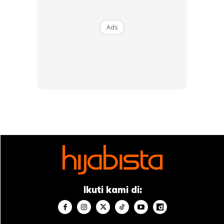
Ads
“Ia boleh diserap ke dalam badan dan menyebabkan
kerosakan pada buah pinggang dan sistem saraf, serta
mengganggu perkembangan otak kanak-kanak kecil atau
belum lahir, selain menyebabkan ruam, kerengsaan dan
perubahan lain pada kulit.
Ikuti kami di: