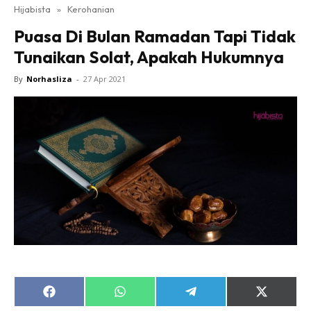
Hijabista
»
Kerohanian
Puasa Di Bulan Ramadan Tapi Tidak
Tunaikan Solat, Apakah Hukumnya
By
Norhasliza
-
27 Apr 2021
Share
Share
Share
Share
on
on
on
on