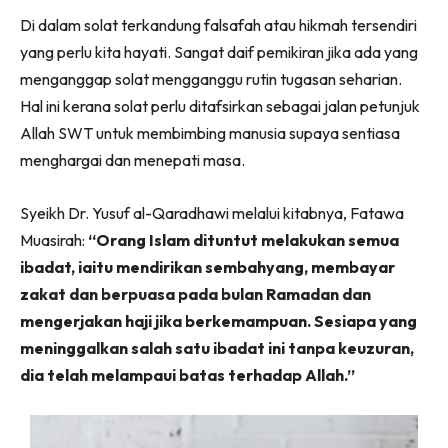
Facebook
WhatsApp
Telegram
X
Di dalam solat terkandung falsafah atau hikmah tersendiri
(Twitter)
yang perlu kita hayati. Sangat daif pemikiran jika ada yang
menganggap solat mengganggu rutin tugasan seharian.
Hal ini kerana solat perlu ditafsirkan sebagai jalan petunjuk
Allah SWT untuk membimbing manusia supaya sentiasa
menghargai dan menepati masa.
Syeikh Dr. Yusuf al-Qaradhawi melalui kitabnya, Fatawa
Muasirah:
“Orang Islam dituntut melakukan semua
ibadat, iaitu mendirikan sembahyang, membayar
zakat dan berpuasa pada bulan Ramadan dan
mengerjakan haji jika berkemampuan. Sesiapa yang
meninggalkan salah satu ibadat ini tanpa keuzuran,
dia telah melampaui batas terhadap Allah.”