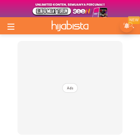
NEW
Ads