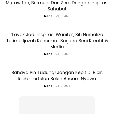
Mutawifah, Bermula Dari Zero Dengan Inspirasi
mengurangkan sebahagian daripada ibadatnya yang wajib
Sahabat
kerana malas atau mengikut hawa nafsu, tanpa
Nana
-
29 Jul 2026
mengingkari atau mempermain-mainkannya dan dia juga
melakukan ibadat-ibadat yang lain, dia dikira Muslim yang
tidak sempurna, imannya lemah dan dan jika berterusan
“Layak Jadi Inspirasi Wanita”, Siti Nurhaliza
meninggalkannya, Allah tidak mensia-siakan amalan
Terima Ijazah Kehormat Sarjana Seni Kreatif &
kebaikannya.
Media
Nana
-
23 Jul 2026
Pahala terhadap apa yang telah dilakukannya tetap ada,
sebaliknya dia berdosa di atas ketelanjurannya. Allah SWT
Bahaya Pin Tudung! Jangan Kepit Di Bibir,
berfirman:
Risiko Tertelan Boleh Ancam Nyawa
Nana
-
21 Jul 2026