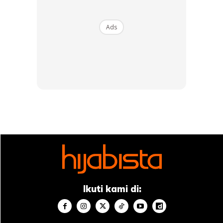
Ads
Ads
وَكُلُّ صَغِيرٍ وَكَبِيرٍ مُّسْتَطَرٌ
Maksudnya:
“Dan segala urusan yang kecil mahupun
yang besar adalah tertulis.”
(Surah al-Qamar: 53)
Firman-Nya lagi:
فَمَن يَعْمَلْ مِثْقَالَ ذَرَّةٍ خَيْرًا يَرَهُ ﴿۷﴾ وَمَن يَعْمَلْ مِثْقَالَ ذَرَّةٍ شَرَّا يَرَهُ
Ikuti kami di: