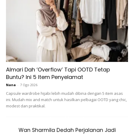
Almari Dah ‘Overflow’ Tapi OOTD Tetap
Buntu? Ini 5 Item Penyelamat
Nana
-
7 Ogo 2026
Capsule wardrobe hijabi lebih mudah dibina dengan 5 item asas
ini. Mudah mix and match untuk hasilkan pelbagai OOTD yang chic,
modest dan praktikal.
Wan Sharmila Dedah Perjalanan Jadi
Mudah-mudahan pendapat ini lebih benar dan adil. Jika dia