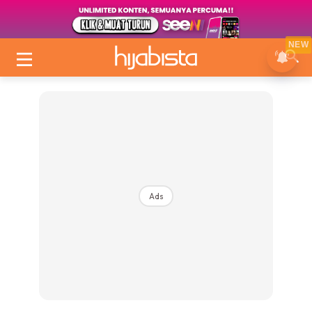
NEW
Ads