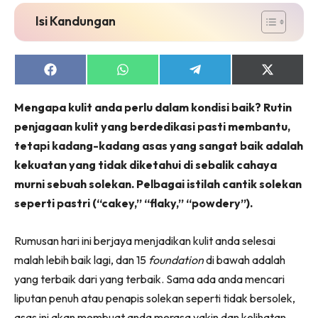
Isi Kandungan
Share
Share
Share
Share
on
on
on
on
Facebook
WhatsApp
Telegram
X
Mengapa kulit anda perlu dalam kondisi baik? Rutin
(Twitter)
penjagaan kulit yang berdedikasi pasti membantu,
tetapi kadang-kadang asas yang sangat baik adalah
kekuatan yang tidak diketahui di sebalik cahaya
murni sebuah solekan. Pelbagai istilah cantik solekan
seperti pastri (“cakey,” “flaky,” “powdery”).
Rumusan hari ini berjaya menjadikan kulit anda selesai
malah lebih baik lagi, dan 15
foundation
di bawah adalah
yang terbaik dari yang terbaik. Sama ada anda mencari
liputan penuh atau penapis solekan seperti tidak bersolek,
asas ini akan membuat anda merasa yakin dan kelihatan