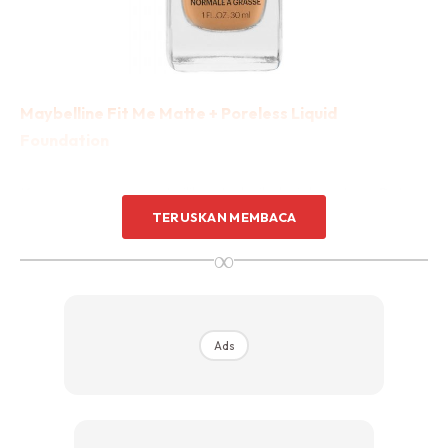
Maybelline Fit Me Matte + Poreless Liquid
Foundation
Kegemaran warganet pilihan terbaik dari drugstore. Rata-
TERUSKAN MEMBACA
rata memberi tindakbalas foundation ini mampu milik dan
menjadi kegemaran mereka. Orang ramai memuji rentang
∞
warna yang bervariasi (ia mempunyai 25 (Malaysia) pilihan,
seperti Fenty dan kemampuannya yang tahan lama dan
melicinkan. Walaupun ia mempunyai kemasan matte dan
Ads
akan menyembunyikan noda dengan cepat, wajah anda
tidak akan kelihatan seperti plaster. Tambahan, ia sangat
berpatutan.