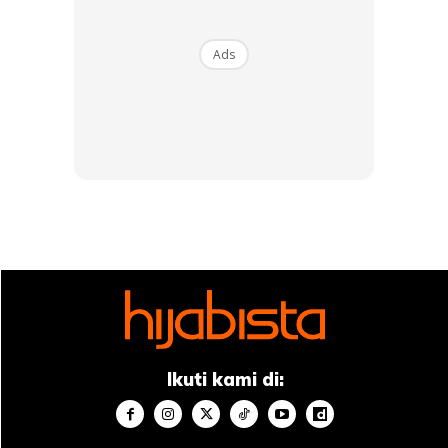
Ads
Fenty Beauty by Rihanna Pro Filt’r Soft Matte
Longwear Foundation
Ads
Ikuti kami di: