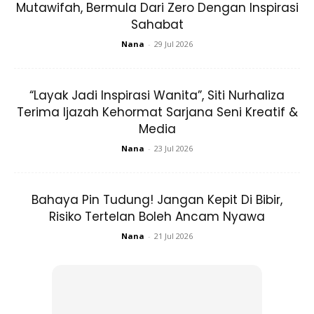
pada kulit anda dengan penjagaan kulit semula jadi.
Mutawifah, Bermula Dari Zero Dengan Inspirasi
Walaupun biasa digunakan oleh artis solekan untuk
Sahabat
penampilan karpet merah, aplikasinya sangat sukar untuk
Nana
-
29 Jul 2026
kita semua.
“Layak Jadi Inspirasi Wanita”, Siti Nurhaliza
Foundation Terbaik Tahan Lama
Terima Ijazah Kehormat Sarjana Seni Kreatif &
Media
Nana
-
23 Jul 2026
Bahaya Pin Tudung! Jangan Kepit Di Bibir,
Risiko Tertelan Boleh Ancam Nyawa
Nana
-
21 Jul 2026