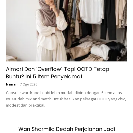
Almari Dah ‘Overflow’ Tapi OOTD Tetap
Buntu? Ini 5 Item Penyelamat
Giorgio Armani Beauty Luminous Silk Foundation
Nana
-
7 Ogo 2026
Capsule wardrobe hijabi lebih mudah dibina dengan 5 item asas
Sekiranya wang bukan ukuran, ini adalah asas terbaik yang
ini. Mudah mix and match untuk hasilkan pelbagai OOTD yang chic,
boleh anda beli. Halus, menyatu dengan mulus ke kulit tanpa
modest dan praktikal.
kelekaan, dan menjadikan wajah anda kelihatan sempurna
dalam bentuk produk semula jadi, terhidrasi dengan baik,
ramai yang berpendapatan untuk sesuatu yang berharga
Wan Sharmila Dedah Perjalanan Jadi