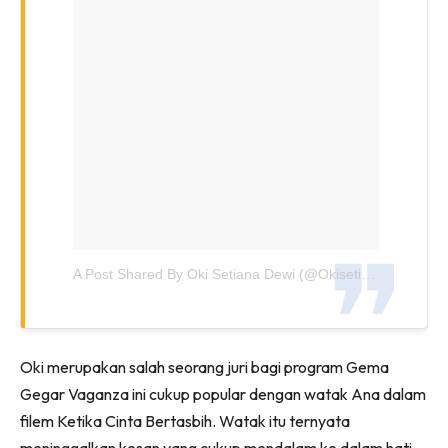
A Post Shared By Oki Setiana Dewi (@okisetianadewi)
On
Oki merupakan salah seorang juri bagi program Gema
Gegar Vaganza ini cukup popular dengan watak Ana dalam
filem Ketika Cinta Bertasbih. Watak itu ternyata
meninggalkan kesan yang cukup mendalam ke dalam hati