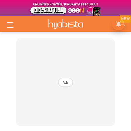
NEW
Ads