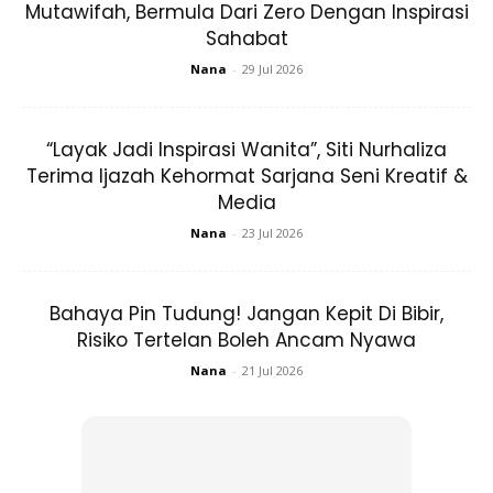
Mutawifah, Bermula Dari Zero Dengan Inspirasi
sudah tidak punya harapan untuk sembuh. Pada waktu itu,
Sahabat
Oki tidak mempunyai wang yang cukup untuk membawa
ibunya ke hospital.
Nana
-
29 Jul 2026
“Layak Jadi Inspirasi Wanita”, Siti Nurhaliza
Terima Ijazah Kehormat Sarjana Seni Kreatif &
Media
Nana
-
23 Jul 2026
Ads
Bahaya Pin Tudung! Jangan Kepit Di Bibir,
Risiko Tertelan Boleh Ancam Nyawa
Nana
-
21 Jul 2026
Akhirnya dia bertanya kepada ibunya apakah bantuan
yang boleh diberikan untuk meringankan beban ibunya.