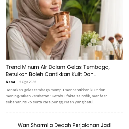
Trend Minum Air Dalam Gelas Tembaga,
Betulkah Boleh Cantikkan Kulit Dan...
Nana
-
5 Ogo 2026
A Post Shared By Oki Setiana Dewi (@okisetianadewi)
On
Benarkah gelas tembaga mampu mencantikkan kulit dan
meningkatkan kesihatan? Ketahui fakta saintifik, manfaat
sebenar, risiko serta cara penggunaan yang betul.
Mula berhijab pada tahun 2005, Oki diduga apabila ibunya
menghidap penyakit kulit yang agak parah dan dikatakan
Wan Sharmila Dedah Perjalanan Jadi