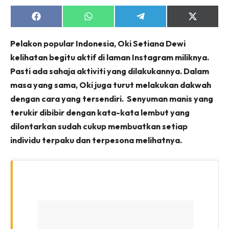
Share
Share
Share
Share
on
on
on
on
Facebook
WhatsApp
Telegram
X
Pelakon popular Indonesia, Oki Setiana Dewi
(Twitter)
kelihatan begitu aktif di laman Instagram miliknya.
Pasti ada sahaja aktiviti yang dilakukannya. Dalam
masa yang sama, Oki juga turut melakukan dakwah
dengan cara yang tersendiri. Senyuman manis yang
terukir dibibir dengan kata-kata lembut yang
dilontarkan sudah cukup membuatkan setiap
individu terpaku dan terpesona melihatnya.