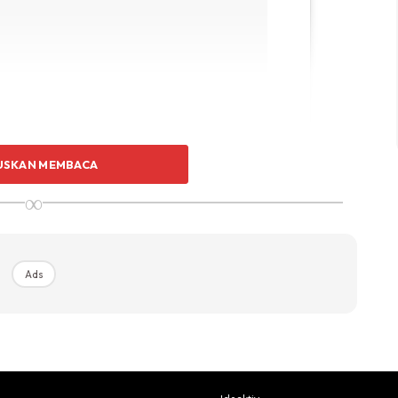
USKAN MEMBACA
∞
Ads
 & ANIS AL IDRUS WEDDING DAY .
ly Brought To You By: Venue |
her & Liveupdate | @kaki5photo Official
rsonal Photographer | @munaphotography PA
 Live Feed | @promedia Photobooth |