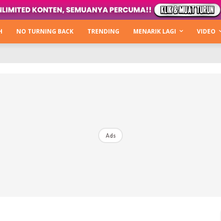
Kata Hijabista
ty Next Level
H
NO TURNING BACK
TRENDING
MENARIK LAGI
VIDEO
o Cantik
urning Back
Hijabista Show
The Hijabista Show 2022
The Hijabista Show 2021
irah2u The Power Of Giving
Ads
erita
Hub Ideaktiv