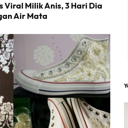
Viral Milik Anis, 3 Hari Dia
gan Air Mata
l #1 on top dengan fashion muslimah terkini di HIJA
Download sekarang di
KLIK DI SEENI
Y