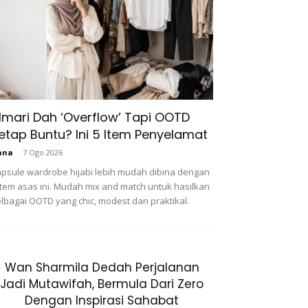
lmari Dah ‘Overflow’ Tapi OOTD
etap Buntu? Ini 5 Item Penyelamat
ana
-
7 Ogo 2026
psule wardrobe hijabi lebih mudah dibina dengan
item asas ini. Mudah mix and match untuk hasilkan
lbagai OOTD yang chic, modest dan praktikal.
Wan Sharmila Dedah Perjalanan
Jadi Mutawifah, Bermula Dari Zero
Dengan Inspirasi Sahabat