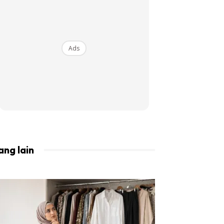
BISTA!
Ads
ang lain