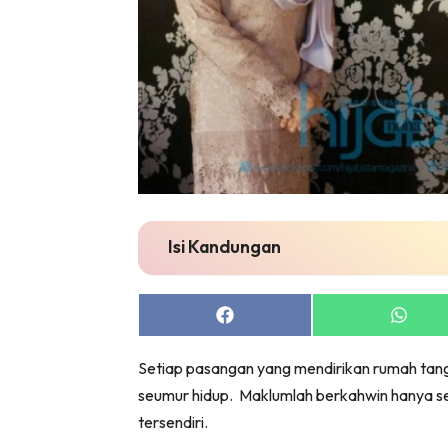
Isi Kandungan
Share
Share
on
on
Facebook
Whats
Setiap pasangan yang mendirikan rumah tang
seumur hidup. Maklumlah berkahwin hanya sek
tersendiri.