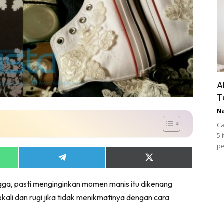
A
T
N
Ca
5 
pe
Share
Share
on
on
App
Telegram
X
ga, pasti menginginkan momen manis itu dikenang
(Twitter)
ali dan rugi jika tidak menikmatinya dengan cara