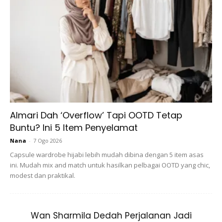
IzinNYA… Percaya Pada Rezeki Dari Allah.
Saya Mendoakan Kita Semua Sentiasa
Didalam RahmatNYA Dan DiberkatiNYA &
Menjadi Tetamu Allah… Aamiin… Semoga
Tips Ini Dapat Membantu Jemaah Semua.
InsyaAllah.. ❤️ #salamjumaat #raudah
#madinah
A Post Shared By
Umieaida 🇲🇾
(@umieaida9) On
Dec 2
Almari Dah ‘Overflow’ Tapi OOTD Tetap
Buntu? Ini 5 Item Penyelamat
Nana
-
7 Ogo 2026
Assalammualaikum… me nak kongsi sikit cara masuk
Capsule wardrobe hijabi lebih mudah dibina dengan 5 item asas
raudah dengan mudah.. InsyaAllah..
ini. Mudah mix and match untuk hasilkan pelbagai OOTD yang chic,
modest dan praktikal.
Wan Sharmila Dedah Perjalanan Jadi