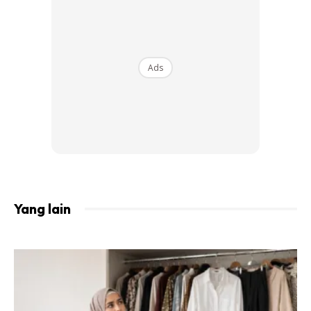
Cara Masuk Raudah Dengan Mudah..
InsyaAllah.. 1) Lepas Isyak Kena Tido..
Untuk Kumpul Energy Malam Nanti. 2)
12.30 Malam Pergi Masjid Utk Last Group
Ads
Masuk Ke Raudah. Masa Ni Masih Lagi
Ramai Orang. 3) Bila Last Group
Dibenarkan Masuk.. Jangan Berebut2 Dan
Berlari2 … Tenang2 Je. Take Ur Own Sweet
Time. 4) Banyakkan Berzikir Selawat Keatas
Nabi. 5) Tiba Di Raudah.. Masih Ramai Org
Kan.. Jadi Biarkan Mereka Solat.. You All
Bole Mengaji , Zikir & Solat Tahajud Dulu Di
Yang lain
Luar Raudah. Dan Rasanya Dalam Pukul
1.20 Pintu Akan Ditutup. Masa Itulah..
Keadaan Raudah Sangat Tenang Dan
InsyaAllah.. Dapat Buat Beberapa Solat
Yang You All Mahukan. Segalanya Dengan