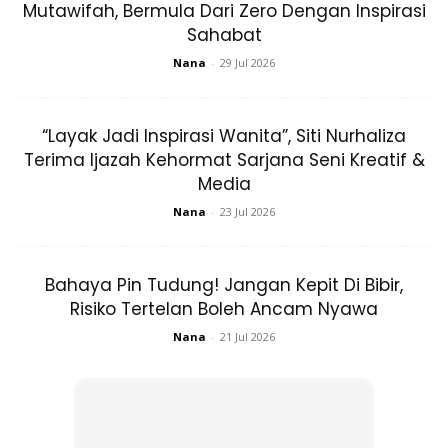
Mutawifah, Bermula Dari Zero Dengan Inspirasi
Sahabat
Ads
Nana
-
29 Jul 2026
“Layak Jadi Inspirasi Wanita”, Siti Nurhaliza
Terima Ijazah Kehormat Sarjana Seni Kreatif &
Media
1) lepas isyak kena tido.. untuk kumpul energy malam
Nana
-
23 Jul 2026
nanti. 2) 12.30 malam pergi masjid utk last group masuk
ke raudah. Masa ni masih lagi ramai orang. 3) bila last
Bahaya Pin Tudung! Jangan Kepit Di Bibir,
group dibenarkan masuk.. jangan berebut2 dan berlari2
Risiko Tertelan Boleh Ancam Nyawa
… tenang2 je. Take ur own sweet time.
Nana
-
21 Jul 2026