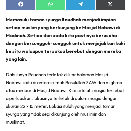
Share
Share
Share
Share
on
on
on
on
Facebook
WhatsApp
Telegram
X
Memasuki taman syurga Raudhah menjadi impian
(Twitter)
setiap muslim yang berkunjung ke Masjid Nabawi di
Madinah. Setiap daripada kita pastinya berusaha
dengan bersungguh-sungguh untuk menjejakkan kaki
ke situ walaupun terpaksa berebut dengan mereka
yang lain.
Dahulunya Raudhah terletak di luar halaman Masjid
Nabawi, iaitu di antara rumah Rasulullah SAW dan mighrab
atau mimbar di Masjid Nabawi. Kini setelah masjid tersebut
diperluaskan, lokasinya terletak di dalam masjid dengan
ukuran 22 x 15 meter. Lokasi itulah yang menjadi taman
syurga yang tidak sepi dikunjung oleh muslimin dan
muslimat.