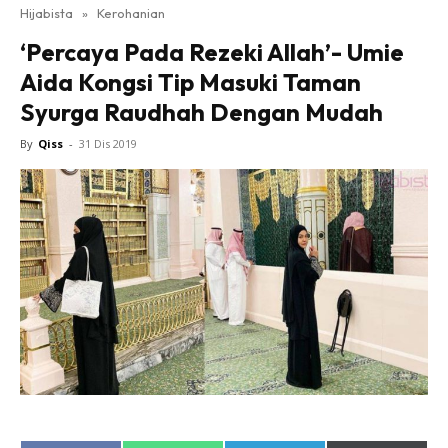
Hijabista
»
Kerohanian
‘Percaya Pada Rezeki Allah’- Umie
Aida Kongsi Tip Masuki Taman
Syurga Raudhah Dengan Mudah
By
Qiss
-
31 Dis 2019