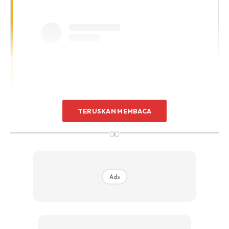
TERUSKAN MEMBACA
∞
View this post on Instagram
Ads
Assalammualaikum… Me Nak Kongsi Sikit