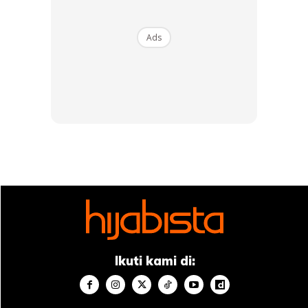
Ads
Ads
4) banyakkan berzikir selawat keatas nabi. 5) tiba di
raudah.. masih ramai org kan.. jadi biarkan mereka
solat.. you all bole mengaji , zikir & solat tahajud dulu di
luar raudah. Dan rasanya dalam pukul 1.20 pintu akan
ditutup. Masa itulah.. keadaan raudah sangat tenang dan
InsyaAllah.. dapat buat beberapa solat yang you all
mahukan. Segalanya dengan izinNYA… percaya pada
Ikuti kami di:
rezeki dari Allah. Saya mendoakan kita semua sentiasa
didalam rahmatNYA dan diberkatiNYA & menjadi tetamu
Allah… Aamiin… Semoga tips ini dapat membantu