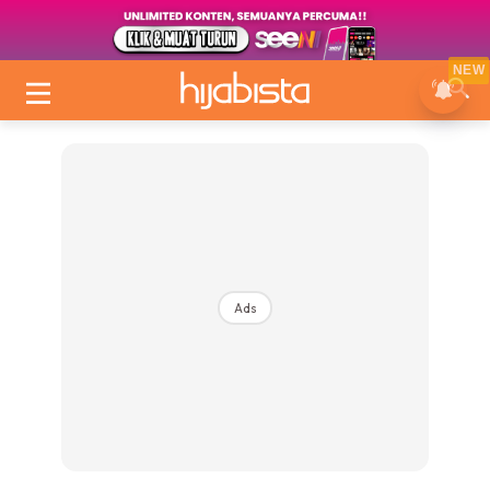
NEW
Ads