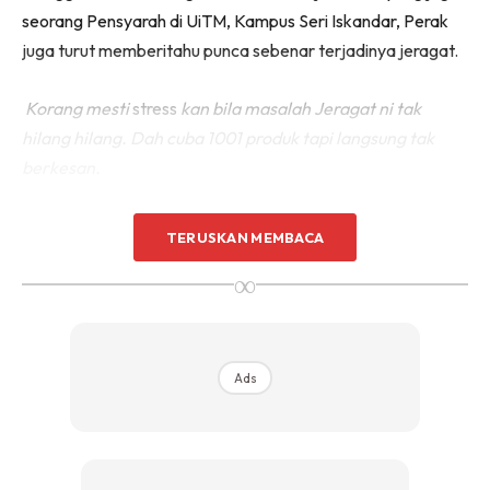
seorang Pensyarah di UiTM, Kampus Seri Iskandar, Perak
juga turut memberitahu punca sebenar terjadinya jeragat.
Korang mesti
stress
kan bila masalah Jeragat ni tak
hilang hilang. Dah cuba 1001 produk tapi langsung tak
berkesan.
Sebenarnya korang kena tau punca jeragat ni terjadi.
TERUSKAN MEMBACA
Baru
senang nak atasi.
∞
1) Hormon Di Dalam Badan Tidak Stabil,
Terlalu
Terdedah
Pada Cahaya Matahari
Ads