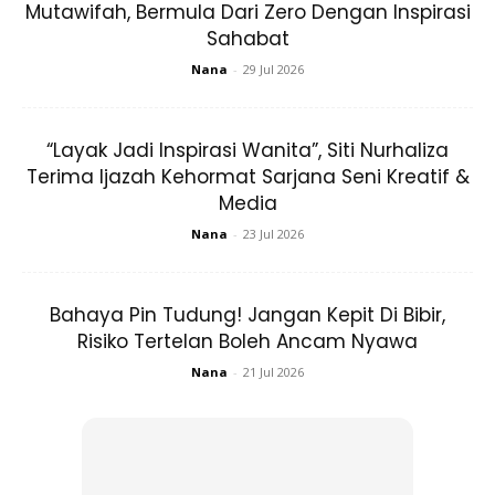
Mutawifah, Bermula Dari Zero Dengan Inspirasi
Sahabat
Nana
-
29 Jul 2026
“Layak Jadi Inspirasi Wanita”, Siti Nurhaliza
Cara penyediaan masker ini sangat mudah. Untuk
Terima Ijazah Kehormat Sarjana Seni Kreatif &
penjelasan sila rujuk gambar
Media
Nana
-
23 Jul 2026
Bahaya Pin Tudung! Jangan Kepit Di Bibir,
Risiko Tertelan Boleh Ancam Nyawa
Nana
-
21 Jul 2026