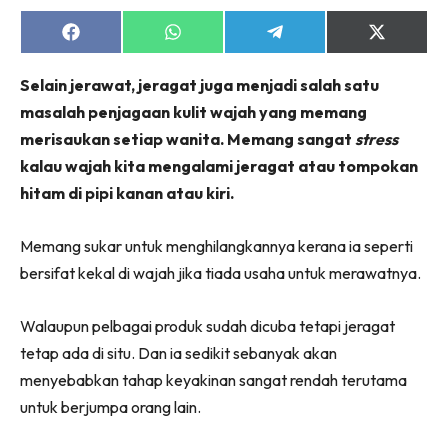
Share
Share
Share
Share
on
on
on
on
Facebook
WhatsApp
Telegram
X
Selain jerawat, jeragat juga menjadi salah satu
(Twitter)
masalah penjagaan kulit wajah yang memang
merisaukan setiap wanita. Memang sangat
stress
kalau wajah kita mengalami jeragat atau tompokan
hitam di pipi kanan atau kiri.
Memang sukar untuk menghilangkannya kerana ia seperti
bersifat kekal di wajah jika tiada usaha untuk merawatnya.
Walaupun pelbagai produk sudah dicuba tetapi jeragat
tetap ada di situ. Dan ia sedikit sebanyak akan
menyebabkan tahap keyakinan sangat rendah terutama
untuk berjumpa orang lain.