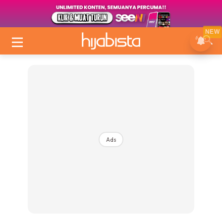
NEW
Ads