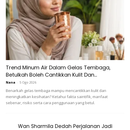
juga mampu menghalang dari terjadinya
pigmentasi
seperti melasma, bulatan hitam (dark circles), hyper dan
hypo pigmentasi.
Lemon adalah bahan yang amat berkesan untuk
merawat tompokan jeragat.
Jus lemon mempunyai
ciri pencerahan kulit
yang baik
yang akan bertindak sebagai peluntur kepada bintik-
Trend Minum Air Dalam Gelas Tembaga,
bintik jeragat.
Betulkah Boleh Cantikkan Kulit Dan...
Nana
-
5 Ogo 2026
Benarkah gelas tembaga mampu mencantikkan kulit dan
meningkatkan kesihatan? Ketahui fakta saintifik, manfaat
sebenar, risiko serta cara penggunaan yang betul.
Ads
Wan Sharmila Dedah Perjalanan Jadi