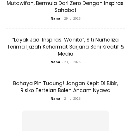
Mutawifah, Bermula Dari Zero Dengan Inspirasi
Sahabat
ARTIKEL BERKAITAN:
Pertama Kali Keluarkan Hijab,
Nana
-
29 Jul 2026
90 Ribu Helai Wawa Scarve Habis Terjual Kurang 24
Jam!
“Layak Jadi Inspirasi Wanita”, Siti Nurhaliza
Terima Ijazah Kehormat Sarjana Seni Kreatif &
Media
Nana
-
23 Jul 2026
Ads
Bahaya Pin Tudung! Jangan Kepit Di Bibir,
Risiko Tertelan Boleh Ancam Nyawa
Nana
-
21 Jul 2026
Memang sedia dikenali