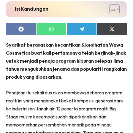
Isi Kandungan
Share
Share
Share
Share
on
on
on
on
Facebook
WhatsApp
Telegram
X
Syarikat berasaskan kecantikan & kesihatan Wawa
(Twitter)
Cosmetics buat kali pertamanya telah berjinak-jinak
untuk menjadi penaja program hiburan selepas lima
tahun mengukuhkan jenama dan populariti rangkaian
produk yang dipasarkan.
Penajaan itu sekali gus akan membawa debaran program
realiti ini yang mengangkat bakat komposisi generasi baru
ke industri seni tanah air. 12 peserta program realiti Big
Stage musim keeempat sudah diperkenalkan dan
mempamerkan persembahan menarik pada minggu
pertama yang berlangsung semalam. Ternyata semuanya