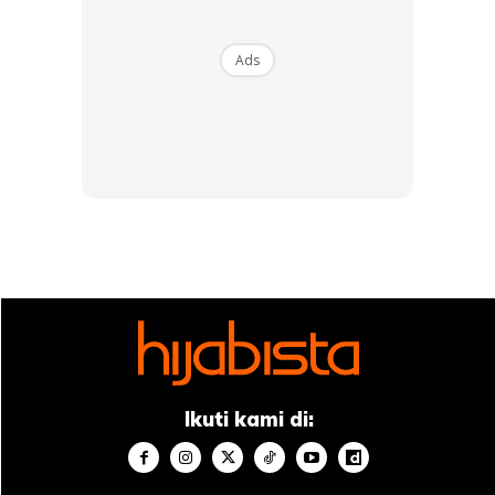
Pasangan yang yang sama cantik dan padan ini, menempah
nama dalam industri hiburan sebelum bergelar usahawan,
Ads
malah setiap lakonan mereka menjadi ikutan peminat
drama melayu tempatan. Isu untuk menumpang popular
setelah menjadi penaja tidak perlu dipersoalkan kerana
mereka memang sedia dikenali.
Ikuti kami di: