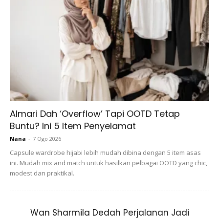
1. Ambil sedikit asam jawa mengikut sukatan yang anda
mahukan. Kemudian tambah air putih.
Almari Dah ‘Overflow’ Tapi OOTD Tetap
Buntu? Ini 5 Item Penyelamat
Nana
-
7 Ogo 2026
Capsule wardrobe hijabi lebih mudah dibina dengan 5 item asas
ini. Mudah mix and match untuk hasilkan pelbagai OOTD yang chic,
modest dan praktikal.
2. Kacau hingga sebati. Pastikan ia tidak terlalu pekat dan
tidak terlalu cair.
Wan Sharmila Dedah Perjalanan Jadi