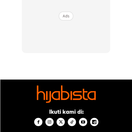
Ads
3. Kemudian, ambil bedak sejuk dan campurkan ke dalam
pes asam jawa tadi. Sekiranya terlalu pekat, anda boleh
tambah sedikit air.
Ikuti kami di:
5. Campurkan semua dan kacau sehingga sebati.