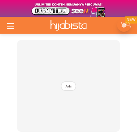
NEW
Ads