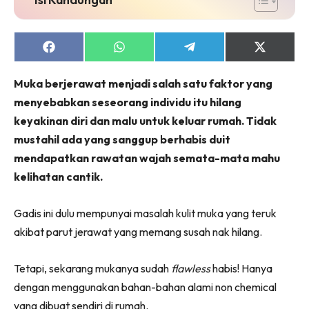
Share
Share
Share
Share
on
on
on
on
Facebook
WhatsApp
Telegram
X
Muka berjerawat menjadi salah satu faktor yang
(Twitter)
menyebabkan seseorang individu itu hilang
keyakinan diri dan malu untuk keluar rumah. Tidak
mustahil ada yang sanggup berhabis duit
mendapatkan rawatan wajah semata-mata mahu
kelihatan cantik.
Gadis ini dulu mempunyai masalah kulit muka yang teruk
akibat parut jerawat yang memang susah nak hilang.
Tetapi, sekarang mukanya sudah
flawless
habis! Hanya
dengan menggunakan bahan-bahan alami non chemical
yang dibuat sendiri di rumah.