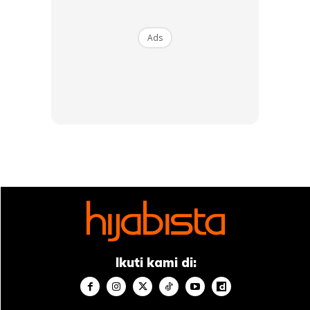
hanya menerima bayi terbuang, malah menyediakan
perlindungan sama khusus kepada wanita hamil,
Ads
sehinggalah mereka melahirkan.
Ads
Ikuti kami di:
Menerusi hantaran sama, Lofa juga telah mengambil
kesempatan untuk berkongsi serba sedikit tentang