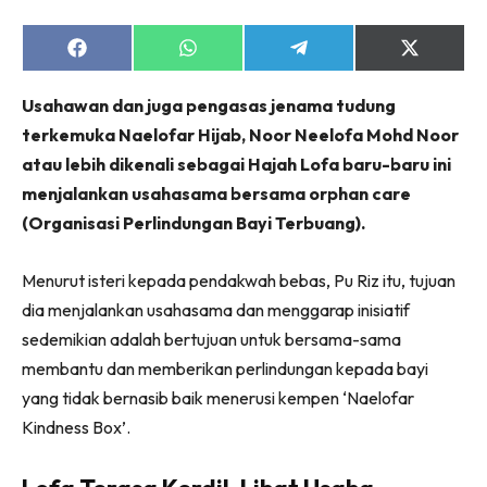
Share
Share
Share
Share
on
on
on
on
Facebook
WhatsApp
Telegram
X
Usahawan dan juga pengasas jenama tudung
(Twitter)
terkemuka Naelofar Hijab, Noor Neelofa Mohd Noor
atau lebih dikenali sebagai Hajah Lofa baru-baru ini
menjalankan usahasama bersama orphan care
(Organisasi Perlindungan Bayi Terbuang).
Menurut isteri kepada pendakwah bebas, Pu Riz itu, tujuan
dia menjalankan usahasama dan menggarap inisiatif
sedemikian adalah bertujuan untuk bersama-sama
membantu dan memberikan perlindungan kepada bayi
yang tidak bernasib baik menerusi kempen ‘Naelofar
Kindness Box’.