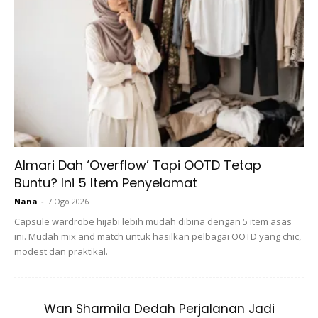
keadaan bayi yang masih merah itu ditinggalkan sendirian.
Ads
Almari Dah ‘Overflow’ Tapi OOTD Tetap
Buntu? Ini 5 Item Penyelamat
Nana
-
7 Ogo 2026
Capsule wardrobe hijabi lebih mudah dibina dengan 5 item asas
ini. Mudah mix and match untuk hasilkan pelbagai OOTD yang chic,
“Apa sebenarnya yang jadi kepada bayi? Kenapa ibu dia
modest dan praktikal.
meninggalkan anaknya? Tak ada siapa tahu, tetapi ibunya
telah membuat keputusan betul dengan meletakkan baby
di tempat sepatutnya dan tidak membuangnya di tempat
Wan Sharmila Dedah Perjalanan Jadi
yang bukan-bukan,” ujarnya.