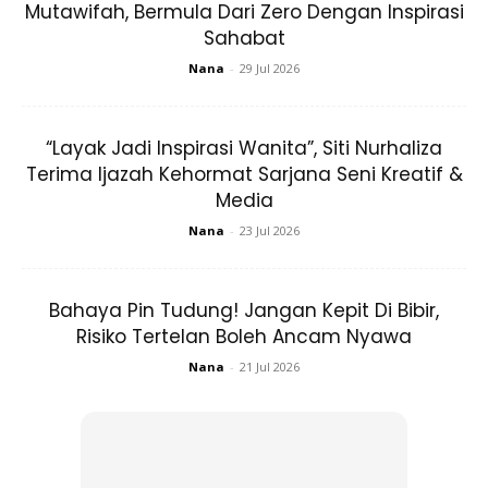
Mutawifah, Bermula Dari Zero Dengan Inspirasi
Sahabat
Dalam pada itu, ummi kepada Muhammad Bilal ini juga
Nana
-
29 Jul 2026
menyeru para wanita diluar sana agar tidak membuang
bayi sekiranya berdepan masalah membesarkan anak itu.
“Layak Jadi Inspirasi Wanita”, Siti Nurhaliza
Terima Ijazah Kehormat Sarjana Seni Kreatif &
Media
Nana
-
23 Jul 2026
Bahaya Pin Tudung! Jangan Kepit Di Bibir,
Risiko Tertelan Boleh Ancam Nyawa
Nana
-
21 Jul 2026
Sebaliknya wanita-wanita ini disarankan untuk tampil ke
OrphanCARE kerana pusat perlindungan berkenaan tidak