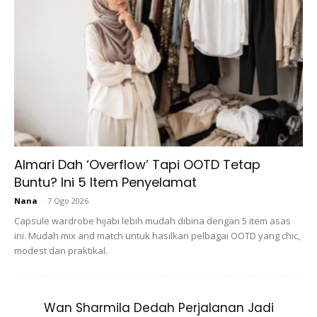
besi naik untuk naikkan harga kediaman. Duit hantaran pun
sama, naik sebab “harga barang semua naik Mah Oi!” Kata
Musalmah anak kerja kilang Panasonic.
6. Kenapa mesti bila nak buat kenduri kahwin guna duit
hantaran lelaki. Kita yang nak buat kenduri, pakai duit bakal
menantu kita.
Almari Dah ‘Overflow’ Tapi OOTD Tetap
Buntu? Ini 5 Item Penyelamat
Nana
-
7 Ogo 2026
Capsule wardrobe hijabi lebih mudah dibina dengan 5 item asas
ini. Mudah mix and match untuk hasilkan pelbagai OOTD yang chic,
Ads
modest dan praktikal.
Wan Sharmila Dedah Perjalanan Jadi