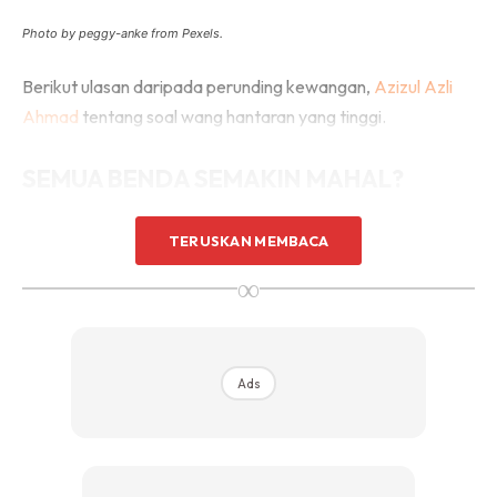
Photo by peggy-anke from Pexels.
Berikut ulasan daripada perunding kewangan,
Azizul Azli
Ahmad
tentang soal wang hantaran yang tinggi.
SEMUA BENDA SEMAKIN MAHAL?
1. Anak muda semakin sukar hidup mereka. Nak beli rumah
TERUSKAN MEMBACA
bukan saja mahal malah sukar dapat pembiayaan.
∞
2. Jika hanya buat Grab Food dan berniaga online, nak
dapat pembiayaan makin susah.
Ads