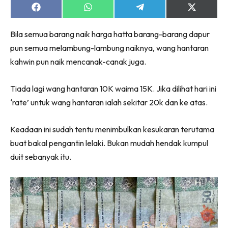
Share
Share
Share
Share
on
on
on
on
Facebook
WhatsApp
Telegram
X
Bila semua barang naik harga hatta barang-barang dapur
(Twitter)
pun semua melambung-lambung naiknya, wang hantaran
kahwin pun naik mencanak-canak juga.
Tiada lagi wang hantaran 10K waima 15K. Jika dilihat hari ini
‘rate’ untuk wang hantaran ialah sekitar 20k dan ke atas.
Keadaan ini sudah tentu menimbulkan kesukaran terutama
buat bakal pengantin lelaki. Bukan mudah hendak kumpul
duit sebanyak itu.