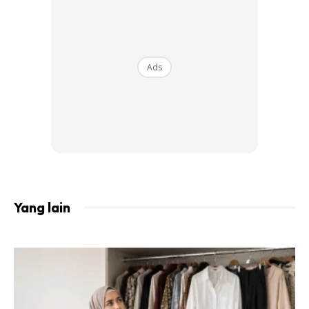
Ads
Yang lain
“Saya dan penata gaya Abu Shaef Hamza pernah
berbicara tentang konsep penampilan ini sejak tahun lepas,