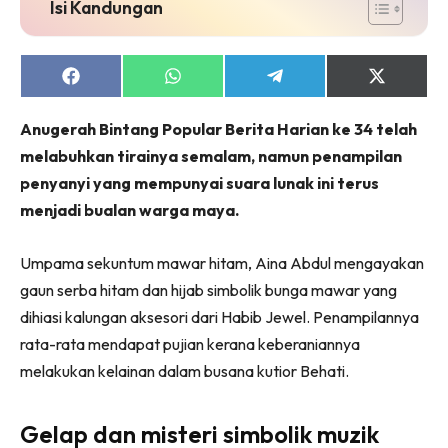
Isi Kandungan
Share
Share
Share
Share
on
on
on
on
Facebook
WhatsApp
Telegram
X
Anugerah Bintang Popular Berita Harian ke 34 telah
(Twitter)
melabuhkan tirainya semalam, namun penampilan
penyanyi yang mempunyai suara lunak ini terus
menjadi bualan warga maya.
Umpama sekuntum mawar hitam, Aina Abdul mengayakan
gaun serba hitam dan hijab simbolik bunga mawar yang
dihiasi kalungan aksesori dari Habib Jewel. Penampilannya
rata-rata mendapat pujian kerana keberaniannya
melakukan kelainan dalam busana kutior Behati.
Gelap dan misteri simbolik muzik