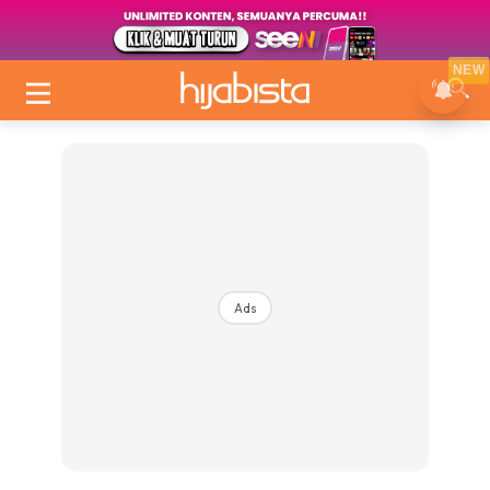
NEW
Ads