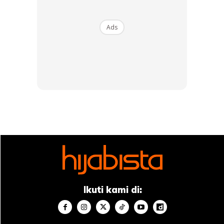
Bukan mudah untuk merealisasikan sekuntum bunga mawar
Ads
di kepala, pelbagai strategi dan percubaan dilakukan agar
ianya benar-benar kelihatan seperti bunga mawar. “Saya
pertaruhkan masa dan kos walaupun beberapa percubaan
‘draping’ gagal . Tidak mungkin akan ada 2 helaian kain
dalam satu bentuk, apa yang saya lakukan adalah
percubaan demi percubaan mengikut perasaan dan
bagaimana ianya terbentuk di atas kepala saya sendiri dan
menambah nilai kutior.”
Ikuti kami di:
Ads