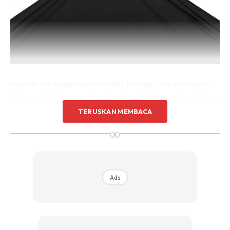
Inspirasi daripada mawar merah, konsep kesinambungan
jalan cerita dalam muzik video Aina Abdul yang baru sahaja
dilancarkan. Namun disebalik busana ini Kel Wen pereka
TERUSKAN MEMBACA
kreatif jenama BEHATi sendiri berkongsi pengalamannya
∞
ilham busana ini hadir sejak dari tahun lepas lagi.
Ads