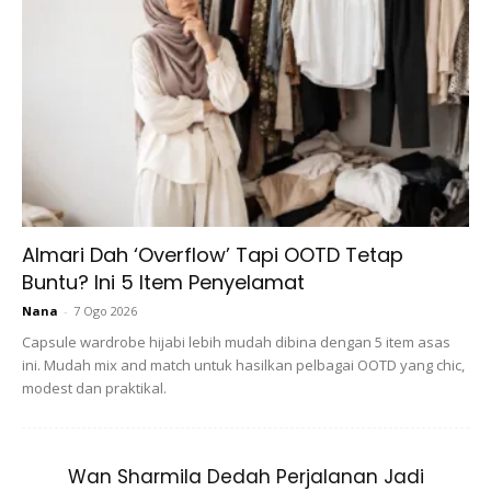
Ads
Mira mempelajari fesyen di sebuah sekolah fesyen terkenal
Almari Dah ‘Overflow’ Tapi OOTD Tetap
di Jakarta.
Buntu? Ini 5 Item Penyelamat
Nana
-
7 Ogo 2026
Capsule wardrobe hijabi lebih mudah dibina dengan 5 item asas
ini. Mudah mix and match untuk hasilkan pelbagai OOTD yang chic,
modest dan praktikal.
Wan Sharmila Dedah Perjalanan Jadi