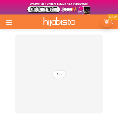
NEW
Ads