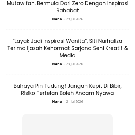
Mutawifah, Bermula Dari Zero Dengan Inspirasi
Sahabat
Nana
-
29 Jul 2026
“Layak Jadi Inspirasi Wanita”, Siti Nurhaliza
Terima Ijazah Kehormat Sarjana Seni Kreatif &
View this post on Instagram
Media
Nana
-
23 Jul 2026
Bahaya Pin Tudung! Jangan Kepit Di Bibir,
Risiko Tertelan Boleh Ancam Nyawa
Nana
-
21 Jul 2026
A Post Shared By Munira Agile (@miraagile)