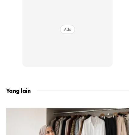
Ads
Kredit Foto: IG @
miraagile
Fesyen menjadi kegemaran Mira sejak kecil. Malah, dia
Yang lain
menjadikan fesyen sebagai panduan dalam penampilannya
setiap hari.