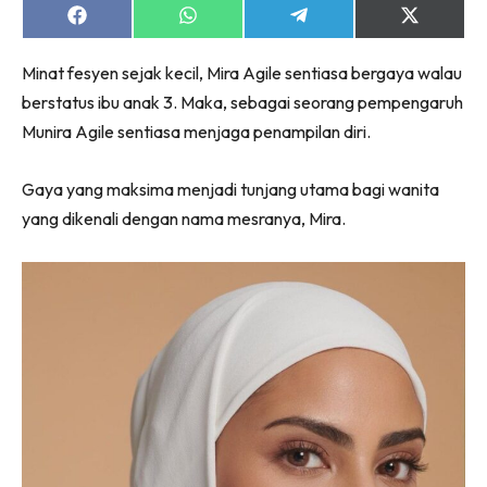
Share
Share
Share
Share
on
on
on
on
Facebook
WhatsApp
Telegram
X
Minat fesyen sejak kecil, Mira Agile sentiasa bergaya walau
(Twitter)
berstatus ibu anak 3. Maka, sebagai seorang pempengaruh
Munira Agile sentiasa menjaga penampilan diri.
Gaya yang maksima menjadi tunjang utama bagi wanita
yang dikenali dengan nama mesranya, Mira.