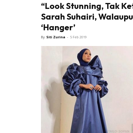
“Look Stunning, Tak Ke
Sarah Suhairi, Walaup
Tampi
‘Hanger’
By
Siti Zurina
-
5 Feb 2019