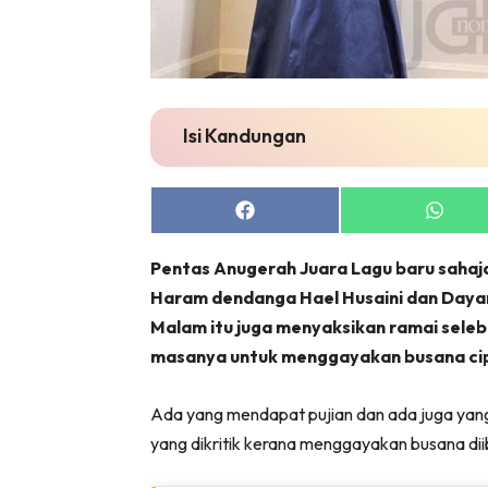
Isi Kandungan
Share
Share
on
on
Facebook
Whats
Pentas Anugerah Juara Lagu baru sahaja
Haram dendanga Hael Husaini dan Dayang
Malam itu juga menyaksikan ramai seleb
masanya untuk menggayakan busana cip
Ada yang mendapat pujian dan ada juga yang t
yang dikritik kerana menggayakan busana di