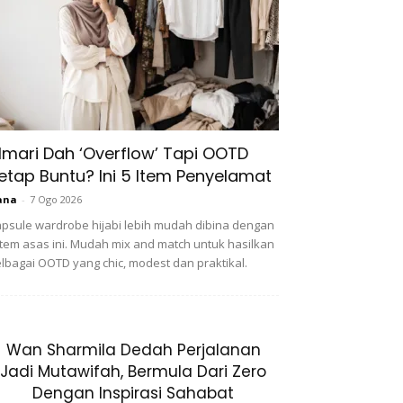
lmari Dah ‘Overflow’ Tapi OOTD
etap Buntu? Ini 5 Item Penyelamat
ana
-
7 Ogo 2026
psule wardrobe hijabi lebih mudah dibina dengan
item asas ini. Mudah mix and match untuk hasilkan
lbagai OOTD yang chic, modest dan praktikal.
Wan Sharmila Dedah Perjalanan
Jadi Mutawifah, Bermula Dari Zero
Dengan Inspirasi Sahabat