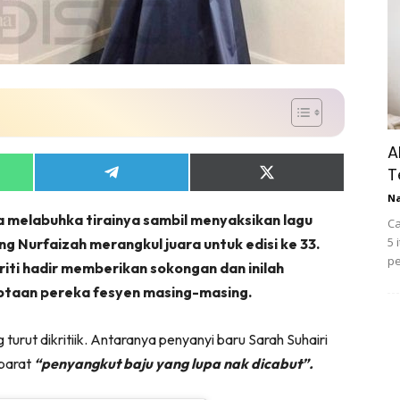
A
T
Share
Share
on
on
N
App
Telegram
X
 melabuhka tirainya sambil menyaksikan lagu
(Twitter)
Ca
5 
 Nurfaizah merangkul juara untuk edisi ke 33.
pe
riti hadir memberikan sokongan dan inilah
taan pereka fesyen masing-masing.
urut dikritiik. Antaranya penyanyi baru Sarah Suhairi
ibarat
“penyangkut baju yang lupa nak dicabut”.