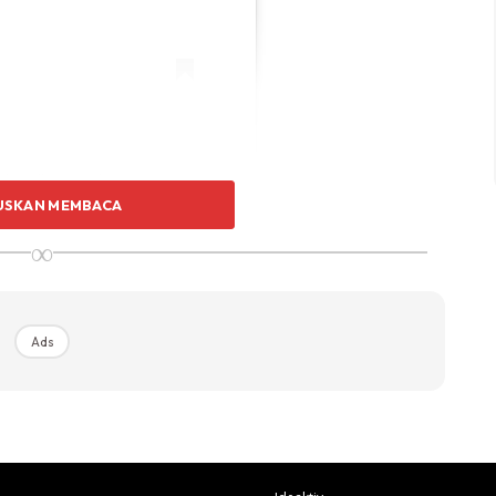
ethandluna_artisan
USKAN MEMBACA
∞
hsuhairi) On
Feb 3, 2019 At 9:00am PST
Ads
ara Big Stage ini sebenarnya sangat menutup aurat.
n kritikan netizen sebaik selesai membuat persembahan
 Sarah memberitahu dia tiada masalah walaupun