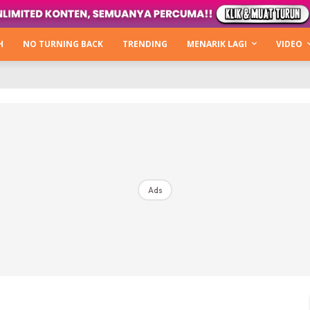
Kata Hijabista
ty Next Level
H
NO TURNING BACK
TRENDING
MENARIK LAGI
VIDEO
o Cantik
urning Back
Hijabista Show
The Hijabista Show 2022
The Hijabista Show 2021
irah2u The Power Of Giving
Ads
erita
Hub Ideaktiv