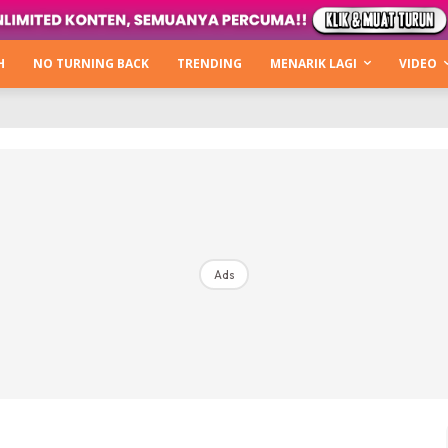
Kata Hijabista
ty Next Level
H
NO TURNING BACK
TRENDING
MENARIK LAGI
VIDEO
o Cantik
urning Back
Hijabista Show
The Hijabista Show 2022
The Hijabista Show 2021
irah2u The Power Of Giving
Ads
erita
Hub Ideaktiv