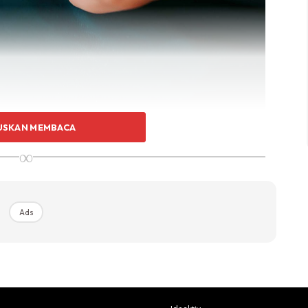
USKAN MEMBACA
∞
Ads