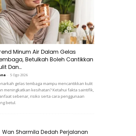
rend Minum Air Dalam Gelas
embaga, Betulkah Boleh Cantikkan
ulit Dan...
ana
-
5 Ogo 2026
narkah gelas tembaga mampu mencantikkan kulit
n meningkatkan kesihatan? Ketahui fakta saintifik,
nfaat sebenar, risiko serta cara penggunaan
ng betul.
Wan Sharmila Dedah Perjalanan