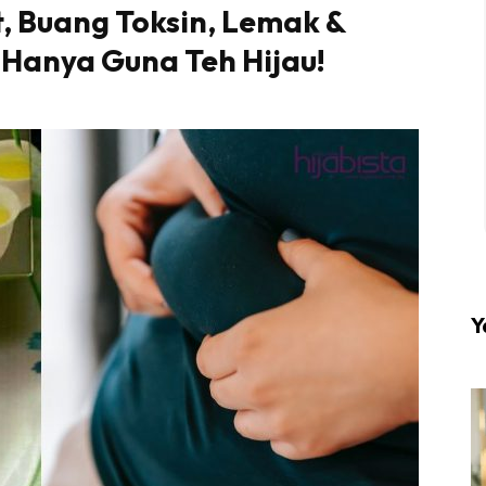
, Buang Toksin, Lemak &
. Hanya Guna Teh Hijau!
l #1 on top dengan fashion muslimah terkini di HIJA
Download sekarang di
KLIK DI SEENI
Y