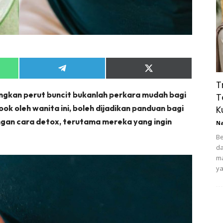
Share
Share
on
on
T
App
Telegram
X
gkan perut buncit bukanlah perkara mudah bagi
(Twitter)
T
ok oleh wanita ini, boleh dijadikan panduan bagi
K
gan cara detox, terutama mereka yang ingin
N
Be
da
ma
ya