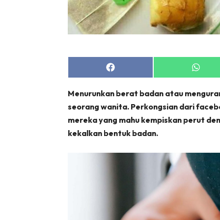
Share
Share
on
on
Facebook
Whats
Menurunkan berat badan atau menguran
seorang wanita. Perkongsian dari facebo
mereka yang mahu kempiskan perut den
kekalkan bentuk badan.