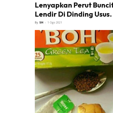
Lenyapkan Perut Buncit
Lendir Di Dinding Usus
Tampi
By
SH
-
1 Ogo 2021