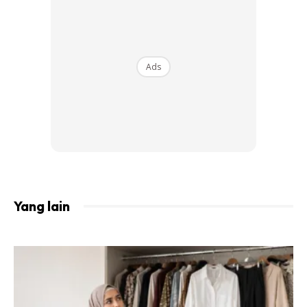
Jerawat boleh dimatikan dengan mengamalkan bahan
antioksidan yang terdapat di dalam strawberry dan
campuran madu.
Ads
Jom sama sama kita cuba petua ni. Yang paling penting
ianya mudah dan selamat.
Bahan :
3 biji strawberry
1 sudu madu
Yang lain
Strawberry adalah buah yang berkhasiat untuk
menghilangkan minyak yang berlebihan, menjaga
kelembapan kuit, mencerahkan kulit dan juga
menghilangkan bekas jerawat serta membantu