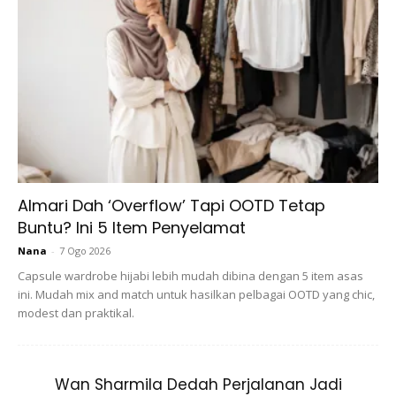
meredakan radang jerawat.
Madu pula dapat melembapkan kulit, mencegah penuaan,
membunuh jerawat kerana madu memiliki kandungan
anti-bakteria sehingga jerawat dan parutnya dapat
dihilangkan
Almari Dah ‘Overflow’ Tapi OOTD Tetap
Buntu? Ini 5 Item Penyelamat
Nana
-
7 Ogo 2026
Ads
Capsule wardrobe hijabi lebih mudah dibina dengan 5 item asas
ini. Mudah mix and match untuk hasilkan pelbagai OOTD yang chic,
modest dan praktikal.
Wan Sharmila Dedah Perjalanan Jadi