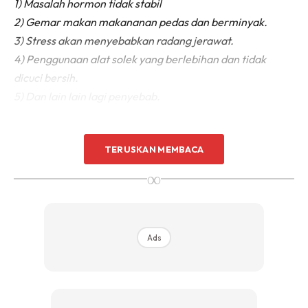
1) Masalah hormon tidak stabil
2) Gemar makan makananan pedas dan berminyak.
3) Stress akan menyebabkan radang jerawat.
4) Penggunaan alat solek yang berlebihan dan tidak
dicuci bersih.
5) Dan lain lain lagi penyebab.
TERUSKAN MEMBACA
∞
Ads
Ads