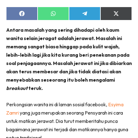
Share
Share
Share
Share
on
on
on
on
Facebook
WhatsApp
Telegram
X
Antara masalah yang sering dihadapi oleh kaum
(Twitter)
wanita selain jeragat adalah jerawat. Masalah ini
memang sangat biasa hinggap pada kulit wajah,
lebih-lebih lagi jika kita kurang beri penekanan pada
soal penjagaannya. Masalah jerawat ini jika dibiarkan
akan terus membesar dan jika tidak diatasi akan
menyebabkan seseorang itu boleh mengalami
breakout
teruk.
Perkongsian wanita ini di laman sosial facebook,
Esyima
Zamri
yang juga merupakan seorang Pensyarah ini cara
untuk matikan jerawat. Dia turut memberitahu punca
bagaimana jerawat ini terjadi dan matikannya hanya guna
petua tradisional.