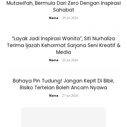
Mutawifah, Bermula Dari Zero Dengan Inspirasi
Sahabat
Nana
-
29 Jul 2026
“Layak Jadi Inspirasi Wanita”, Siti Nurhaliza
Tip ketiga, tak ada pantang makan apa-
Terima Ijazah Kehormat Sarjana Seni Kreatif &
Media
apa. Jangan ambil apa-apa suplemen
kecuali preskripsi yang berdaftar bawah
Nana
-
23 Jul 2026
KKM.
Bahaya Pin Tudung! Jangan Kepit Di Bibir,
Risiko Tertelan Boleh Ancam Nyawa
Nana
-
21 Jul 2026