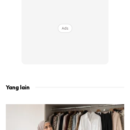
Ads
Tip pertama syukur seadanya dan jangan
stress
keranakulit akan kembali normal
nanti.
Yang lain