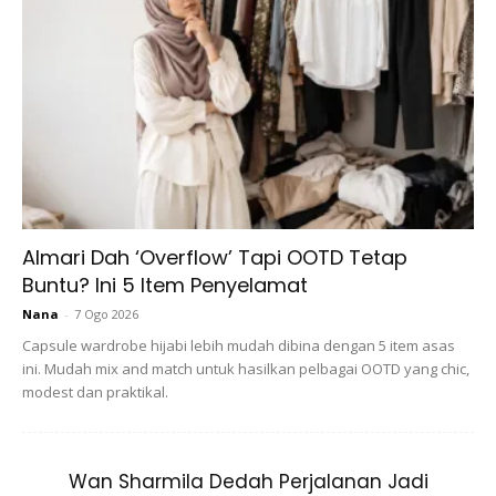
Ads
Almari Dah ‘Overflow’ Tapi OOTD Tetap
Buntu? Ini 5 Item Penyelamat
Nana
-
7 Ogo 2026
Capsule wardrobe hijabi lebih mudah dibina dengan 5 item asas
Keduanya kalau tangan kotor jangan
ini. Mudah mix and match untuk hasilkan pelbagai OOTD yang chic,
sesekali pegang dan usik muka.
modest dan praktikal.
Wan Sharmila Dedah Perjalanan Jadi