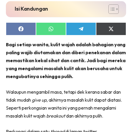
Isi Kandungan
Share
Share
Share
Share
on
on
on
on
Facebook
WhatsApp
Telegram
X
Bagi setiap wanita, kulit wajah adalah bahagian yang
(Twitter)
paling wajib diutamakan dan diberi penekanan dalam
memastikan kekal sihat dan cantik. Jadi bagi mereka
yang mengalami masalah kulit akan berusaha untuk
mengubatinya sehingga pulih.
Walaupun mengambil masa, tetapi dek kerana sabar dan
tidak mudah
give up
, akhirnya masalah kulit dapat diatasi.
Seperti perkongsian wanita ini yang pernah mengalami
masalah kulit wajah
breakout
dan akhirnya pulih.
Berkongsi dalam satu
thread
di laman twitter