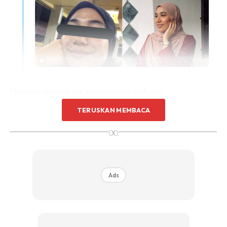
Hanya gunakan
sunscreen
sahaja.
TERUSKAN MEMBACA
∞
Ads