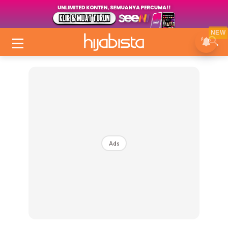
NEW
Ads