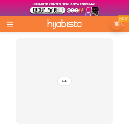
NEW
Ads