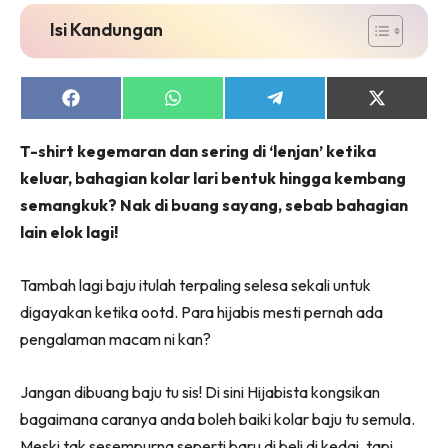
Isi Kandungan
Share
Share
Share
Share
on
on
on
on
Facebook
WhatsApp
Telegram
X
T-shirt kegemaran dan sering di ‘lenjan’ ketika
(Twitter)
keluar, bahagian kolar lari bentuk hingga kembang
semangkuk? Nak di buang sayang, sebab bahagian
lain elok lagi!
Tambah lagi baju itulah terpaling selesa sekali untuk
digayakan ketika ootd. Para hijabis mesti pernah ada
pengalaman macam ni kan?
Jangan dibuang baju tu sis! Di sini Hijabista kongsikan
bagaimana caranya anda boleh baiki kolar baju tu semula.
Meski tak sesempurna seperti baru di beli di kedai, tapi