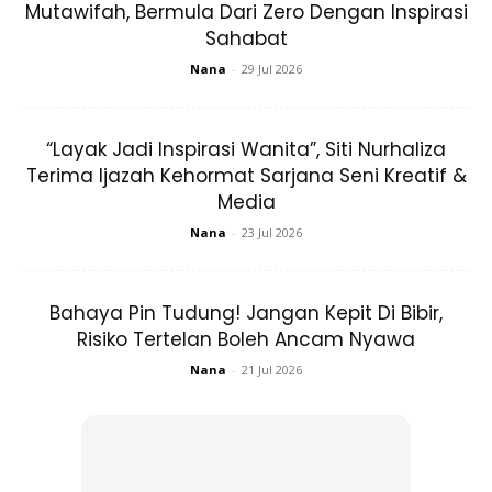
Mutawifah, Bermula Dari Zero Dengan Inspirasi
Sahabat
Nana
-
29 Jul 2026
Ads
“Layak Jadi Inspirasi Wanita”, Siti Nurhaliza
Terima Ijazah Kehormat Sarjana Seni Kreatif &
Media
Nana
-
23 Jul 2026
Langkah 1
Bahaya Pin Tudung! Jangan Kepit Di Bibir,
Pertama, anda perlu jerang air dalam periuk sehingga
Risiko Tertelan Boleh Ancam Nyawa
panas dan mendidih.
Nana
-
21 Jul 2026