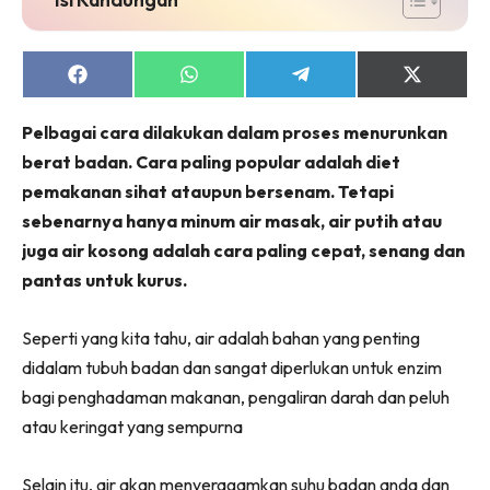
Share
Share
Share
Share
on
on
on
on
Facebook
WhatsApp
Telegram
X
Pelbagai cara dilakukan dalam proses menurunkan
(Twitter)
berat badan. Cara paling popular adalah diet
pemakanan sihat ataupun bersenam. Tetapi
sebenarnya hanya minum air masak, air putih atau
juga air kosong adalah cara paling cepat, senang dan
pantas untuk kurus.
Seperti yang kita tahu, air adalah bahan yang penting
didalam tubuh badan dan sangat diperlukan untuk enzim
bagi penghadaman makanan, pengaliran darah dan peluh
atau keringat yang sempurna
Selain itu, air akan menyeragamkan suhu badan anda dan