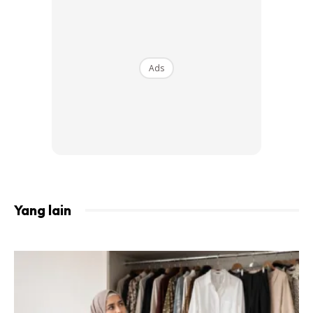
Ada aturan minu air yang cukup 8 gelas sehari walaupun
berpuasa. Cuba aturan ini untuk mengekalkan air dalam
badan dan bolehlah maintain seperti sebelum puasa.
Ads
Ads
Yang lain
Minum 2 Gelas Air Ketika Sahur –
Ketika makan sahur,
usahakan minum sekurang-kurangnya dua gelas air mineral