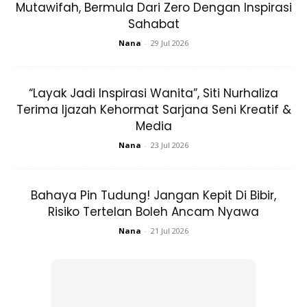
Mutawifah, Bermula Dari Zero Dengan Inspirasi
yang tepat.
Sahabat
Nana
-
29 Jul 2026
“Layak Jadi Inspirasi Wanita”, Siti Nurhaliza
Terima Ijazah Kehormat Sarjana Seni Kreatif &
Media
Ads
Nana
-
23 Jul 2026
Bahaya Pin Tudung! Jangan Kepit Di Bibir,
Risiko Tertelan Boleh Ancam Nyawa
Nana
-
21 Jul 2026
Berbuka Dengan Kurma & 2 Gelas Air –
Tentu ramai
yang sudah tahu bahawa kita disarankan berbuka dengan
kurma terlebih dahulu tetapi tahukah anda kebaikan
daripada tindakan yang diamal? Ya, buah kurma