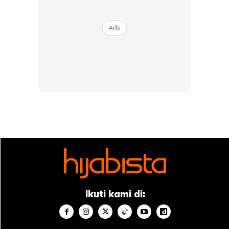
mengandungi kadar glukosa semula jadi yang cukup tinggi,
serta kandungan nutrisi lain yang juga tinggi. Kandungan gizi
Ads
yang terdapat dalam kurma dapat membantu
mengembalikan energi anda sepanjang berpuasa. Dan
pastinya air yang diambil pula akan menggantikan cairan
yang hilang dalam tubuh badan.
Bawa Air Ketika Keluar Malam –
Setiap kali pergi
terawih atau keluar mencari barang, elok bawalah air
sebotol. Ini satu jalan mudah untuk menjaga tubuh badan
daripada kekurangan air.
Cadangan minum air ketika puasa:
Ikuti kami di: