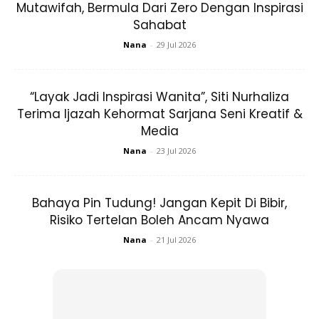
Mutawifah, Bermula Dari Zero Dengan Inspirasi
Sahabat
Menerima ijazah Sarjana Muda Perubatan dari Universiti Mansoura, Mesir.
Nana
-
29 Jul 2026
Tambah doktor muda ini lagi, penganugerahan yang
diterima adalah bayaran kepada pengorbanan kepada
“Layak Jadi Inspirasi Wanita”, Siti Nurhaliza
kedua-dua orang tuanya.
Terima Ijazah Kehormat Sarjana Seni Kreatif &
Media
Nana
-
23 Jul 2026
Bahaya Pin Tudung! Jangan Kepit Di Bibir,
Risiko Tertelan Boleh Ancam Nyawa
Ads
Nana
-
21 Jul 2026