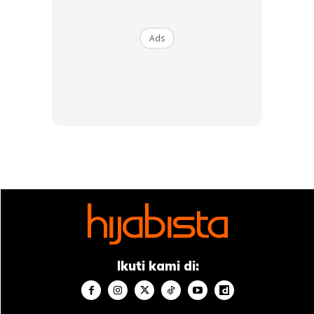
“Banyak cabaran dan rintangan yang saya lalui sepanjang
Ads
belajar di Mesir tetapi orang tua saya tidak pernah
berputus asa memberi galakan.
“Saya sudah tetapkan pada diri, setiap pahala yang
diperoleh akan disampaikan kepada ibu (Rahayu Muhamed
Nadzir) dan arwah ayah,” katanya yang masih menunggu
tempat untuk melaksanakan latihan perubatan
(houseman).
Ikuti kami di: