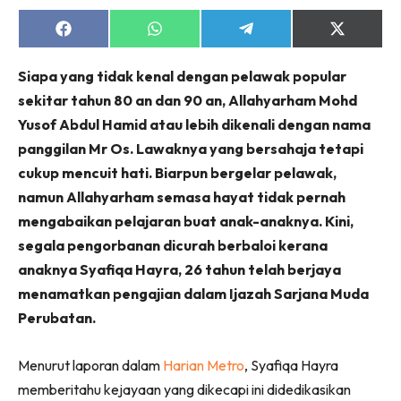
Share
Share
Share
Share
on
on
on
on
Facebook
WhatsApp
Telegram
X
Siapa yang tidak kenal dengan pelawak popular
(Twitter)
sekitar tahun 80 an dan 90 an, Allahyarham Mohd
Yusof Abdul Hamid atau lebih dikenali dengan nama
panggilan Mr Os. Lawaknya yang bersahaja tetapi
cukup mencuit hati. Biarpun bergelar pelawak,
namun Allahyarham semasa hayat tidak pernah
mengabaikan pelajaran buat anak-anaknya. Kini,
segala pengorbanan dicurah berbaloi kerana
anaknya Syafiqa Hayra, 26 tahun telah berjaya
menamatkan pengajian dalam Ijazah Sarjana Muda
Perubatan.
Menurut laporan dalam
Harian Metro
, Syafiqa Hayra
memberitahu kejayaan yang dikecapi ini didedikasikan