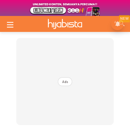
NEW
Ads