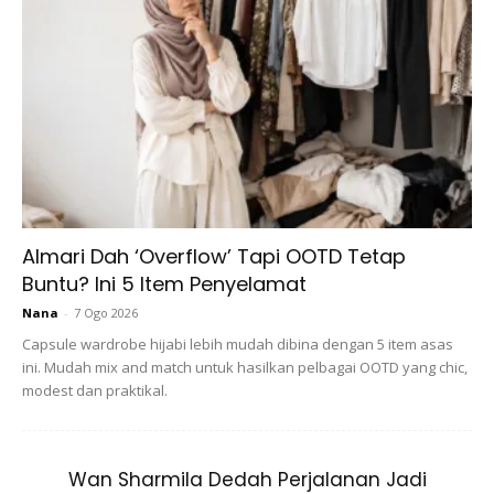
Almari Dah ‘Overflow’ Tapi OOTD Tetap
Buntu? Ini 5 Item Penyelamat
Nana
-
7 Ogo 2026
Capsule wardrobe hijabi lebih mudah dibina dengan 5 item asas
ini. Mudah mix and match untuk hasilkan pelbagai OOTD yang chic,
modest dan praktikal.
Wan Sharmila Dedah Perjalanan Jadi