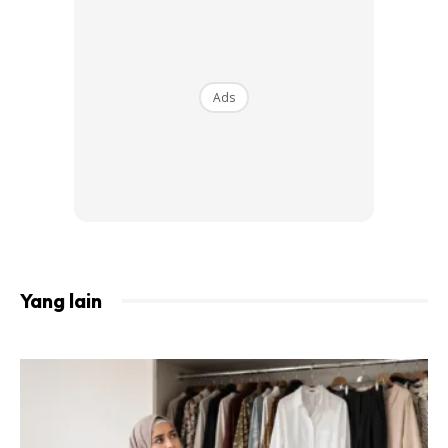
“Ijazah ini hadiah untuk arwah ayah. Alhamdulillah ijazah ini
amat besar maknanya kepada saya dan terima kasih
kepada arwah ayah serta keluarga yang sering memberi
semangat untuk saya meneruskan cita-cita.
Ads
“Arwah selalu berpesan supaya saya menjadi seorang
doktor yang akan berbakti kepada masyarakat dan
berkhidmat kerana Allah,” katanya yang menerima Ijazah
Sarjana Muda Perubatan dari Universiti Mansoura Mesir
dengan keputusan cemerlang Januari lalu.
Yang lain