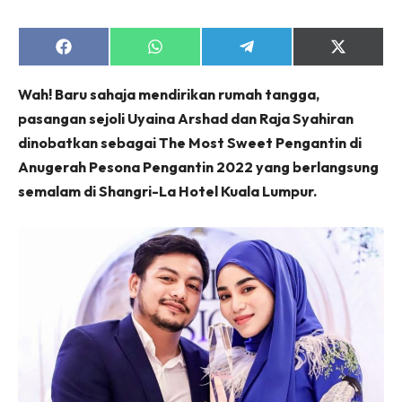
Share
Share
Share
Share
on
on
on
on
Facebook
WhatsApp
Telegram
X
Wah! Baru sahaja mendirikan rumah tangga,
(Twitter)
pasangan sejoli Uyaina Arshad dan Raja Syahiran
dinobatkan sebagai The Most Sweet Pengantin di
Anugerah Pesona Pengantin 2022 yang berlangsung
semalam di Shangri-La Hotel Kuala Lumpur.