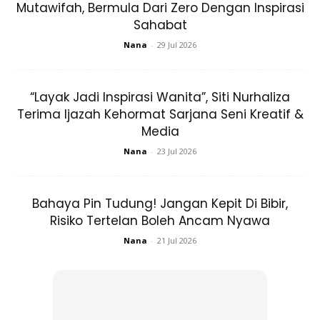
Mutawifah, Bermula Dari Zero Dengan Inspirasi
Sahabat
Nana
-
29 Jul 2026
“Layak Jadi Inspirasi Wanita”, Siti Nurhaliza
Ads
Terima Ijazah Kehormat Sarjana Seni Kreatif &
Media
Nana
-
23 Jul 2026
Bahaya Pin Tudung! Jangan Kepit Di Bibir,
Sudah pasti ia menjadi tumpuan netizen apabila melihat
Risiko Tertelan Boleh Ancam Nyawa
kemesraan dan kemanisan pasangan sejoli ini. Ha! Ternyata
Nana
-
21 Jul 2026
kemanisan mereka berdua turut dirasai oleh semua orang!