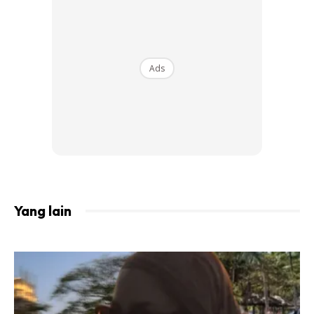
View this post on Instagram
Ads
Yang lain
A Post Shared By UA (@uyainaarshad)
Malah, pelakon itu juga turut mendoakan agar dia dan
suami tercinta sentiasa ‘sweet’ hingga ke akhir hayat dan
hingga akhir waktu.