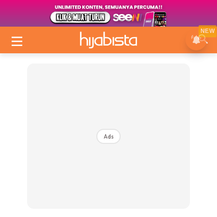
NEW
Ads