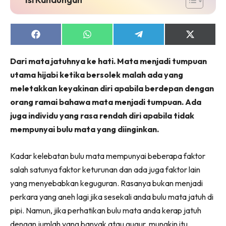
Share
Share
Share
Share
on
on
on
on
Facebook
WhatsApp
Telegram
X
Dari mata jatuhnya ke hati. Mata menjadi tumpuan
(Twitter)
utama hijabi ketika bersolek malah ada yang
meletakkan keyakinan diri apabila berdepan dengan
orang ramai bahawa mata menjadi tumpuan. Ada
juga individu yang rasa rendah diri apabila tidak
mempunyai bulu mata yang diinginkan.
Kadar kelebatan bulu mata mempunyai beberapa faktor
salah satunya faktor keturunan dan ada juga faktor lain
yang menyebabkan keguguran. Rasanya bukan menjadi
perkara yang aneh lagi jika sesekali anda bulu mata jatuh di
pipi. Namun, jika perhatikan bulu mata anda kerap jatuh
dengan jumlah yang banyak atau gugur, mungkin itu