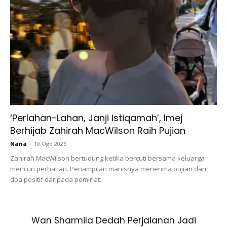
juga pendapat pakar perkara ini boleh juga boleh
dipengaruhi oleh hormon.
3. Radangan, jangkitan, atau iritasi
‘Perlahan-Lahan, Janji Istiqamah’, Imej
Berhijab Zahirah MacWilson Raih Pujian
Nana
-
10 Ogo 2026
Zahirah MacWilson bertudung ketika bercuti bersama keluarga
mencuri perhatian. Penampilan manisnya menerima pujian dan
doa positif daripada peminat.
Jangkitan pada garis bulu mata, seperti
styes
, sering
Wan Sharmila Dedah Perjalanan Jadi
diakibatkan peradangan yang signifikan dan menyebabkan