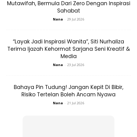
Mutawifah, Bermula Dari Zero Dengan Inspirasi
keguguran pada bulu mata. Selain penyakit
alopecia
Sahabat
areata
, radangan pada mata juga boleh disebabkan dari
Nana
-
29 Jul 2026
produk-produk riasan mata atau pembersih wajah yang
salah. Area mata memang cenderung lebih sensitif, maka
sangat terdedah terkena jangkitan atau iritasi. Jadi, anda
“Layak Jadi Inspirasi Wanita”, Siti Nurhaliza
perlu untuk menjaga kebersihan wajah, khususnya pada
Terima Ijazah Kehormat Sarjana Seni Kreatif &
Media
area mata dan lebihan lagi kandungan dari produk
perawatan dan riasan mata.
Nana
-
23 Jul 2026
4. Kesalahan menggunakan
eyelash
Bahaya Pin Tudung! Jangan Kepit Di Bibir,
extension
atau lem bulu mata
Risiko Tertelan Boleh Ancam Nyawa
Nana
-
21 Jul 2026