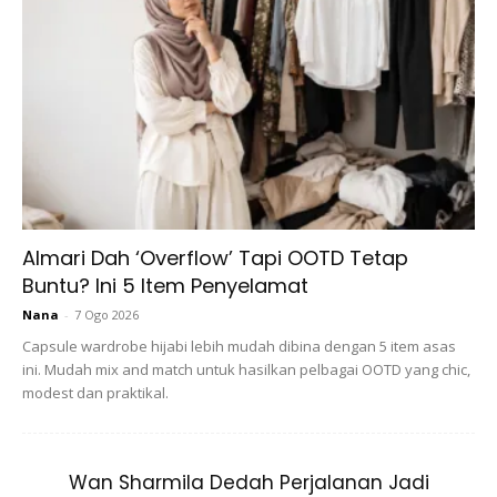
Ads
Tiup dalam air dan minum. Niat dalam hati untuk
menjaga kecantikan diri dan kebahagiaan rumah tangga.
Almari Dah ‘Overflow’ Tapi OOTD Tetap
Buntu? Ini 5 Item Penyelamat
Cara 2:
Nana
-
7 Ogo 2026
Capsule wardrobe hijabi lebih mudah dibina dengan 5 item asas
Zikir di bawah dibaca untuk kita sentiasa kelihatan
ini. Mudah mix and match untuk hasilkan pelbagai OOTD yang chic,
berseri, awet muda luaran dan dalaman. Amalkan
modest dan praktikal.
membaca zikir dengan cara seperti berikut:
Baca ” Ya Badiyah ” 1 x
Wan Sharmila Dedah Perjalanan Jadi