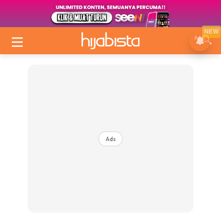
NEW
Ads