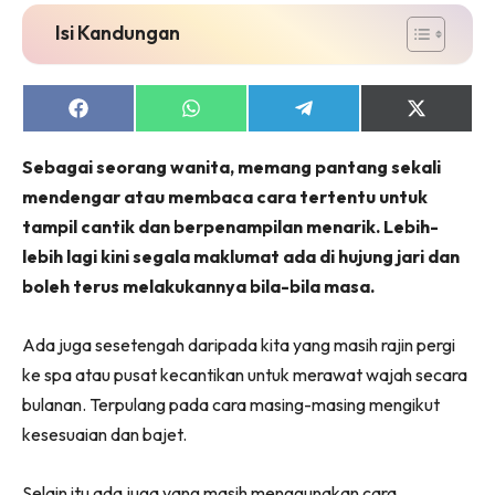
Isi Kandungan
Share
Share
Share
Share
on
on
on
on
Facebook
WhatsApp
Telegram
X
Sebagai seorang wanita, memang pantang sekali
(Twitter)
mendengar atau membaca cara tertentu untuk
tampil cantik dan berpenampilan menarik. Lebih-
lebih lagi kini segala maklumat ada di hujung jari dan
boleh terus melakukannya bila-bila masa.
Ada juga sesetengah daripada kita yang masih rajin pergi
ke spa atau pusat kecantikan untuk merawat wajah secara
bulanan. Terpulang pada cara masing-masing mengikut
kesesuaian dan bajet.
Selain itu ada juga yang masih menggunakan cara