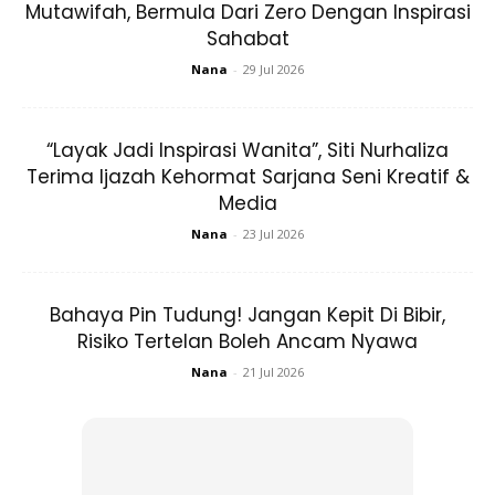
Mutawifah, Bermula Dari Zero Dengan Inspirasi
Baca ” Ya Nur ” 1x
Sahabat
Nana
-
29 Jul 2026
Baca ” Ya Hadi ” 1 x
Baca ” Ya Allah ” 3x
“Layak Jadi Inspirasi Wanita”, Siti Nurhaliza
Terima Ijazah Kehormat Sarjana Seni Kreatif &
Media
Nana
-
23 Jul 2026
Bahaya Pin Tudung! Jangan Kepit Di Bibir,
Ads
Risiko Tertelan Boleh Ancam Nyawa
Nana
-
21 Jul 2026