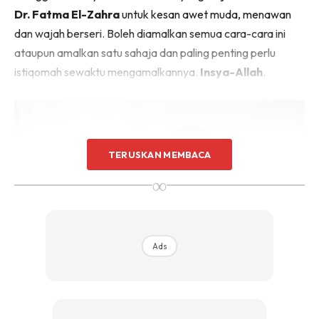
Dr. Fatma El-Zahra
untuk kesan awet muda, menawan
dan wajah berseri. Boleh diamalkan semua cara-cara ini
ataupun amalkan satu sahaja dan paling penting perlu
istiqomah sewaktu mengamalkannya.
Insya-Allah
.
TERUSKAN MEMBACA
∞
Ads
Dr. Fatma El-Zahra Sumber foto: Raudhah Lifeskills