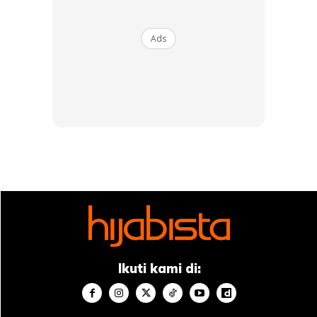
Baca zikir di atas dan tiup ke tapak tangan, kemudian
sapu ke muka kita. Lakukan setiap hari.
Ads
Cara 3:
Amalkan membaca ayat2 seperti berikut ;
Baca ayat ke 35, 36, 37 dan 38 dari surah al-Waqiah pada
tiap selepas solat subuh.
Selepas baya ayat2 ini, hembuskan pada air dan
kemudian minum air tersebut.
Kaedah ini diamalkan supaya kelihatan cantik, muda dan
Ikuti kami di:
bertenaga luar dan dalam.