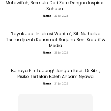
dengan beberapa sudu gula.
Mutawifah, Bermula Dari Zero Dengan Inspirasi
Sahabat
Kate mengamalkan rutin masker Nutella ini, selama tujuh
Nana
-
29 Jul 2026
hingga lapan hari. Tetapi awas! Untuk keberkesanan yang
optimum, jangan sesekali anda campurkan sapuan Nutella
“Layak Jadi Inspirasi Wanita”, Siti Nurhaliza
itu bersama air.
Terima Ijazah Kehormat Sarjana Seni Kreatif &
Media
Sekadar info, Deborah bukan hanya seorang jurusolek
Nana
-
23 Jul 2026
kepada Kate, malah juga penasihat kecantikan kepada
Victoria Beckham dan Gwyneth Paltrow.
Bahaya Pin Tudung! Jangan Kepit Di Bibir,
Risiko Tertelan Boleh Ancam Nyawa
Nana
-
21 Jul 2026
Ads