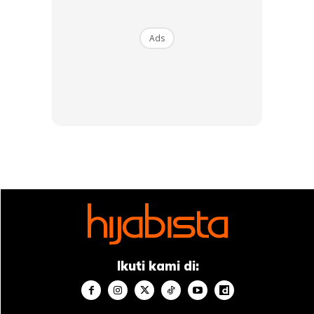
Ads
Sumber:
Insider
Anda mungkin berminat dengan
Ikuti kami di:
SHOPEE MY
SHOPEE MY
CENDAWAN RANGUP BY
[500g – 1kg] Frozen Halal
HERO CHEF
Dimsum / Dimsum Sejuk