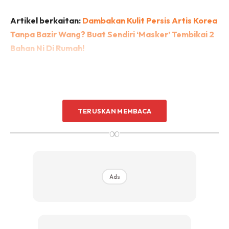
Artikel berkaitan:
Dambakan Kulit Persis Artis Korea
Tanpa Bazir Wang? Buat Sendiri ‘Masker’ Tembikai 2
Bahan Ni Di Rumah!
TERUSKAN MEMBACA
∞
Ads
Ads
Ketika diwawancara bersama ITV, Deborah mendedahkan