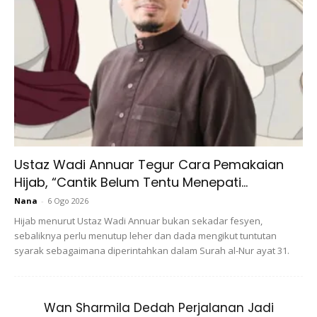
Ustaz Wadi Annuar Tegur Cara Pemakaian
Ads
Hijab, “Cantik Belum Tentu Menepati...
Nana
-
6 Ogo 2026
Hijab menurut Ustaz Wadi Annuar bukan sekadar fesyen,
sebaliknya perlu menutup leher dan dada mengikut tuntutan
syarak sebagaimana diperintahkan dalam Surah al-Nur ayat 31.
Tambah Deborah lagi, untuk mendapat hasil kulit yang lebih
halus, mulus dan lembut, campurkan sapuan Nutella itu
Wan Sharmila Dedah Perjalanan Jadi