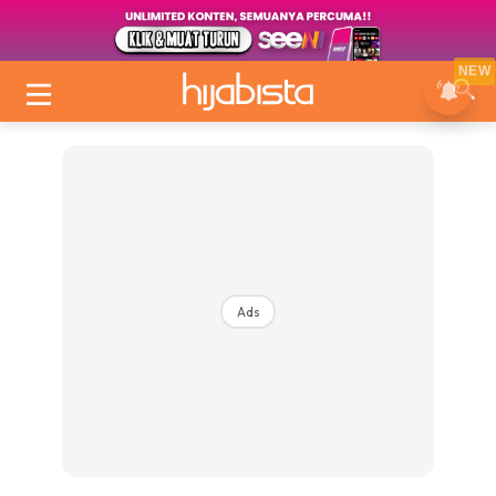
NEW
Ads