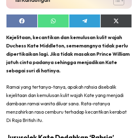
Share
Share
Share
Share
on
on
on
on
Facebook
WhatsApp
Telegram
X
Kejelitaan, kecantikan dan kemulusan kulit wajah
(Twitter)
Duchess Kate Middleton, sememangnya tidak perlu
dipertikaikan lagi. Jika tidak masakan Prince William
jatuh cinta padanya sehingga menjadikan Kate
sebagai suri di hatinya.
Ramai yang tertanya-tanya, apakah rahsia disebalik
kejelitaan dan kemulusan kulit wajah Kate yang menjadi
dambaan ramai wanita diluar sana. Rata-ratanya
menzahirkan rasa cemburu terhadap kecantikan kerabat
Di Raja British itu.
Jurusolek Kate Dedahkan ‘Rahsia’