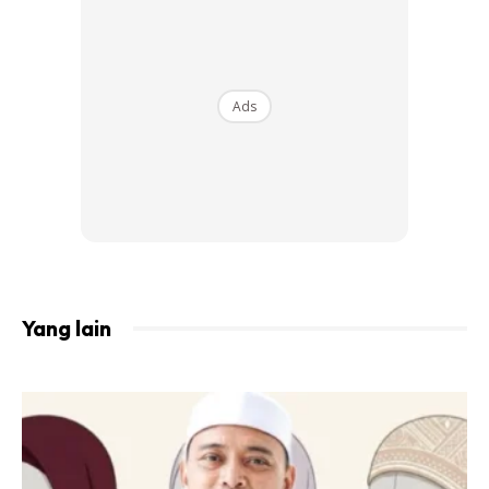
bahawa Kate mengamalkan sapuan Nutella pada wajahnya
sebagai masker muka. Ini demikian kerana, sapuan coklat
yang kaya dengan ekstrak kacang hazel itu disifatkan
mampu membantu melembapkan kulit wajah.
Ads
Bunyinya pelik sekali bukan? Tetapi inilah hakikat dan rutin
kecantikan yang diamalkam oleh Duchess Kate Middleton
untuk menjaga kecantikan dan kesihatan kulit wajahnya.
Kulit Lebih Mulus, Jika Campurkan
Nutella Dengan Gula!
Yang lain