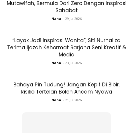
Mutawifah, Bermula Dari Zero Dengan Inspirasi
Sahabat
Nana
-
29 Jul 2026
“Layak Jadi Inspirasi Wanita”, Siti Nurhaliza
Terima Ijazah Kehormat Sarjana Seni Kreatif &
Media
Ads
Nana
-
23 Jul 2026
Bahaya Pin Tudung! Jangan Kepit Di Bibir,
Risiko Tertelan Boleh Ancam Nyawa
Nana
-
21 Jul 2026
Perasan tak apabila kita tidak mendapatkan cukup tidur
atau terlampau letih, akan menganggu keupayaan untuk
mengingati sesuatu maklumat.