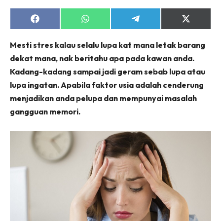
Share
Share
Share
Share
on
on
on
on
Facebook
WhatsApp
Telegram
X
Mesti stres kalau selalu lupa kat mana letak barang
(Twitter)
dekat mana, nak beritahu apa pada kawan anda.
Kadang-kadang sampai jadi geram sebab lupa atau
lupa ingatan. Apabila faktor usia adalah cenderung
menjadikan anda pelupa dan mempunyai masalah
gangguan memori.