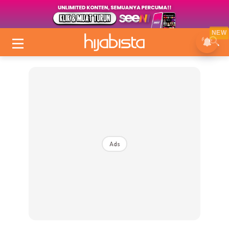
NEW
Ads