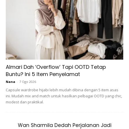
boleh mengubah struktur kimia yang berada di dalam otak
dan menyebabkan dia sukar mengingati sesuatu!
3. Tidak cukup tidur
Apabila seseorang itu mempunyai masalah kurang tidur, ia
boleh menyumbang anda kepada gangguan memori.
Kurang tidur akan menganggu prestasi diri dan kualiti tidur
Almari Dah ‘Overflow’ Tapi OOTD Tetap
yang baik.
Buntu? Ini 5 Item Penyelamat
Nana
-
7 Ogo 2026
Capsule wardrobe hijabi lebih mudah dibina dengan 5 item asas
ini. Mudah mix and match untuk hasilkan pelbagai OOTD yang chic,
modest dan praktikal.
Wan Sharmila Dedah Perjalanan Jadi