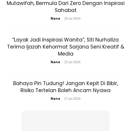
Mutawifah, Bermula Dari Zero Dengan Inspirasi
Sahabat
Nana
-
29 Jul 2026
Ads
“Layak Jadi Inspirasi Wanita”, Siti Nurhaliza
Terima Ijazah Kehormat Sarjana Seni Kreatif &
Media
Nana
-
23 Jul 2026
إِذَا تَزَوَّجَ الْعَبْدُ فَقَدِ اسْتَكْمَلَ نِصْفَ دِينِهِ؛ فَلْيَتَّقِ اللهَ فِي النِّصْفِ
Bahaya Pin Tudung! Jangan Kepit Di Bibir,
الْبَاقِي
Risiko Tertelan Boleh Ancam Nyawa
Maksud: “Apabila seseorang hamba itu berkahwin, maka
Nana
-
21 Jul 2026
sesungguhnya dia telah berusaha menyempurnakan
sebahagian agamanya, oleh itu hendaklah dia bertaqwa
kepada Allah pada sebahagian lagi yang berbaki.” (Hadis
Riwayat Al-Baihaqi)