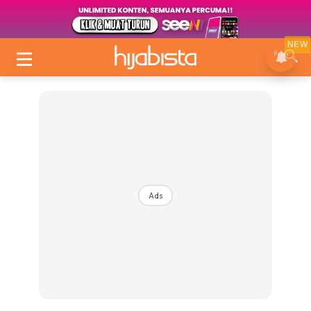
NEW
Ads