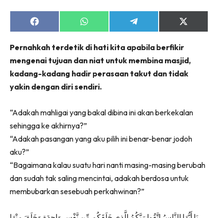
Share
Share
Share
Share
on
on
on
on
Facebook
WhatsApp
Telegram
X
Pernahkah terdetik di hati kita apabila berfikir
(Twitter)
mengenai tujuan dan niat untuk membina masjid,
kadang-kadang hadir perasaan takut dan tidak
yakin dengan diri sendiri.
“Adakah mahligai yang bakal dibina ini akan berkekalan
sehingga ke akhirnya?”
“Adakah pasangan yang aku pilih ini benar-benar jodoh
aku?”
“Bagaimana kalau suatu hari nanti masing-masing berubah
dan sudah tak saling mencintai, adakah berdosa untuk
membubarkan sesebuah perkahwinan?”
يَا أَيُّهَا النَّاسُ اتَّقُوا رَبَّكُمُ الَّذِي خَلَقَكُم مِّن نَّفْسٍ وَاحِدَةٍ وَخَلَقَ مِنْهَا