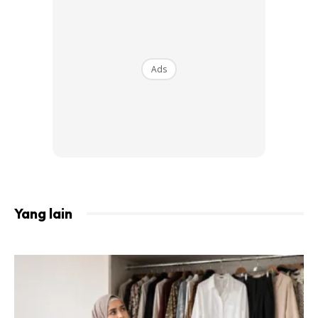
seseorang itu yakin dengan dirinya untuk membina masjid.
Malah, Rasulullah SAW pernah bersabda bahawa sesiapa
yang berkahwin maka dia telah mengikuti sunnahnya
melalui sebuah riwayat yang telah diriwayatkan oleh Anas
Ads
RA yang berbunyi:
عَنْ أَنَسٍ أَنَّ نَفَرًا مِنْ أَصْحَابِ النَّبِيِّ صَلَّى اللَّهُ عَلَيْهِ وَسَلَّمَسَأَلُوا
أَزْوَاجَ النَّبِيِّ صَلَّى اللَّهُ عَلَيْهِ وَسَلَّمَعَنْ عَمَلِهِ فِي السِّرِّ فَقَالَ بَعْضُهُمْ
لاَ أَتَزَوَّجُ النِّسَاءَوَقَالَ بَعْضُهُمْ لاَ آكُلُ اللَّحْمَوَقَالَ بَعْضُهُمْ لاَ أَنَامُ عَلَى
فِرَاشٍ فَحَمِدَ اللَّهَ وَأَثْنَى عَلَيْهِفَقَالَ مَا بَالُ أَقْوَامٍ قَالُوا كَذَا وَكَذَا لَكِنِّي
أُصَلِّيوَأَنَامُ
Yang lain
وَأَصُومُ وَأُفْطِرُ وَأَتَزَوَّجُ النِّسَاءَفَمَنْ رَغِبَ عَنْ سُنَّتِي فَلَيْسَ مِنِّي
“Bahawa beberapa orang dari sahabat Nabi SAW
menanyakan dengan rahsia kepada isteri-isteri nabi
tentang amal (ibadat) nabi, kemudian di antara sahabat itu
ada yang mengatakan: “Saya tidak akan mengahwini