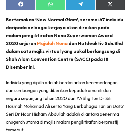
Share
Share
Share
Share
on
on
on
on
Facebook
WhatsApp
Telegram
X
Bertemakan ‘New Normal Glam’, seramai 47 individu
(Twitter)
daripada pelbagai kerjaya akan diraikan pada
malam pengiktirafan Nona Superwoman Award
2020 anjuran
Majalah Nona
dan Nu Ideaktiv Sdn.Bhd
dalam satu majlis virtual yang bakal berlangsung di
Shah Alam Convention Centre (SACC) pada 18
Disember ini.
Individu yang dipilih adalah berdasarkan kecemerlangan
dan sumbangan yang diberikan kepada komuniti dan
negara sepanjang tahun 2020 dan YABhg Tun Dr Siti
Hasmah Mohamad Ali serta Yang Berbahagia Tan Sri Dato’
Seri Dr Noor Hisham Abdullah adalah di antara penerima
anugerah utama di majlis malam pengiktirafan berprestij
tersebut.