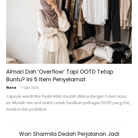
malam pengiktirafan dengan kehadiran tetamu seramai
100 orang ini turut diserikan persembahan artis terkemuka
Malaysia, Noryn Aziz dan Erni Zakri dan akan dihoskan oleh
Daphne Iking.
Almari Dah ‘Overflow’ Tapi OOTD Tetap
Buntu? Ini 5 Item Penyelamat
Ads
Nana
-
7 Ogo 2026
Capsule wardrobe hijabi lebih mudah dibina dengan 5 item asas
ini. Mudah mix and match untuk hasilkan pelbagai OOTD yang chic,
modest dan praktikal.
Wan Sharmila Dedah Perjalanan Jadi