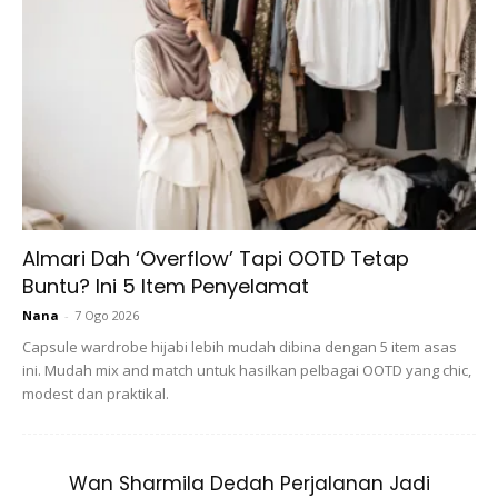
Ads
Almari Dah ‘Overflow’ Tapi OOTD Tetap
Buntu? Ini 5 Item Penyelamat
Nana
-
7 Ogo 2026
Doa Menjauhi Wabak Penyakit:
Capsule wardrobe hijabi lebih mudah dibina dengan 5 item asas
ini. Mudah mix and match untuk hasilkan pelbagai OOTD yang chic,
modest dan praktikal.
Wan Sharmila Dedah Perjalanan Jadi