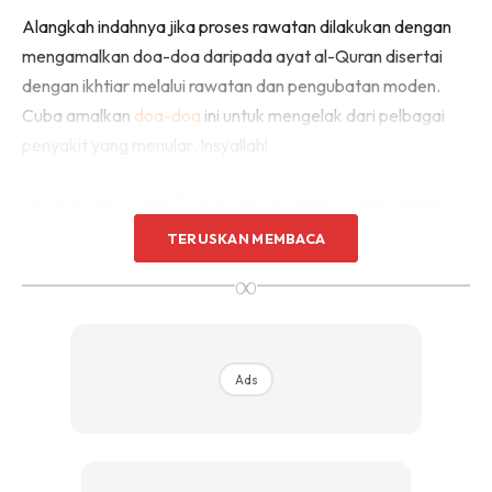
Alangkah indahnya jika proses rawatan dilakukan dengan
mengamalkan doa-doa daripada ayat al-Quran disertai
dengan ikhtiar melalui rawatan dan pengubatan moden.
Cuba amalkan
doa-doa
ini untuk mengelak dari pelbagai
penyakit yang menular. Insyallah!
Sesungguhnya, dari Dia penyakit itu datang, dan kepada
Dia Rita mohon penawarnya. Semoga beroleh manfaat.
TERUSKAN MEMBACA
∞
Ads
Ads