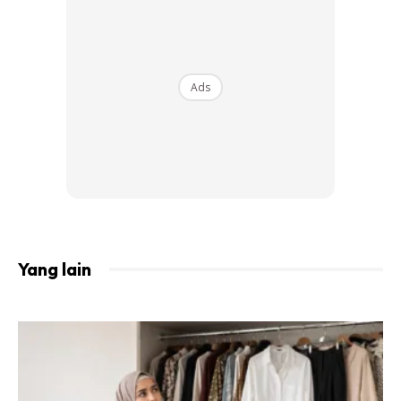
Doa Ketika Terjadi Penyakit Menular:
Ads
Yang lain