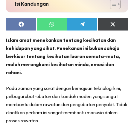
Isi Kandungan
Share
Share
Share
Share
on
on
on
on
Facebook
WhatsApp
Telegram
X
Islam amat menekankan tentang kesihatan dan
(Twitter)
kehidupan yang sihat. Penekanan ini bukan sahaja
berkisar tentang kesihatan luaran semata-mata,
malah merangkumi kesihatan minda, emosi dan
rohani.
Pada zaman yang sarat dengan kemajuan teknologi kini,
pelbagai ubat-ubatan dan kaedah moden yang sangat
membantu dalam rawatan dan pengubatan penyakit. Tidak
dinafikan perkara ini sangat membantu manusia dalam
proses rawatan.