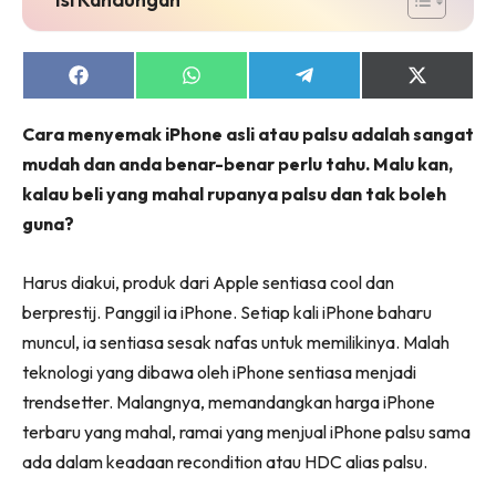
Share
Share
Share
Share
on
on
on
on
Facebook
WhatsApp
Telegram
X
Cara menyemak iPhone asli atau palsu adalah sangat
(Twitter)
mudah dan anda benar-benar perlu tahu. Malu kan,
kalau beli yang mahal rupanya palsu dan tak boleh
guna?
Harus diakui, produk dari Apple sentiasa cool dan
berprestij. Panggil ia iPhone. Setiap kali iPhone baharu
muncul, ia sentiasa sesak nafas untuk memilikinya. Malah
teknologi yang dibawa oleh iPhone sentiasa menjadi
trendsetter. Malangnya, memandangkan harga iPhone
terbaru yang mahal, ramai yang menjual iPhone palsu sama
ada dalam keadaan recondition atau HDC alias palsu.