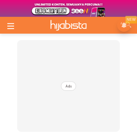
NEW
Ads