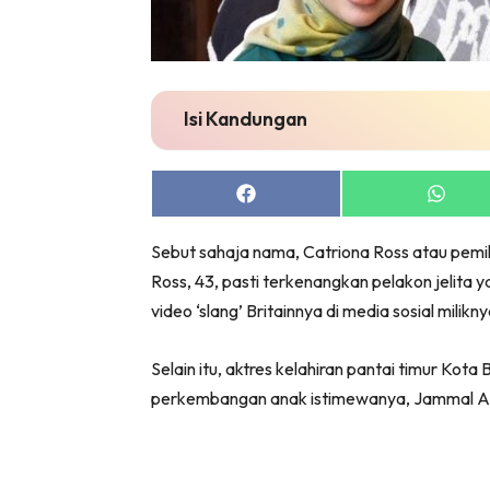
Isi Kandungan
Share
Share
on
on
Facebook
Whats
Sebut sahaja nama, Catriona Ross atau pemil
Ross, 43, pasti terkenangkan pelakon jelit
video ‘slang’ Britainnya di media sosial milikny
Selain itu, aktres kelahiran pantai timur Kot
perkembangan anak istimewanya, Jammal Al