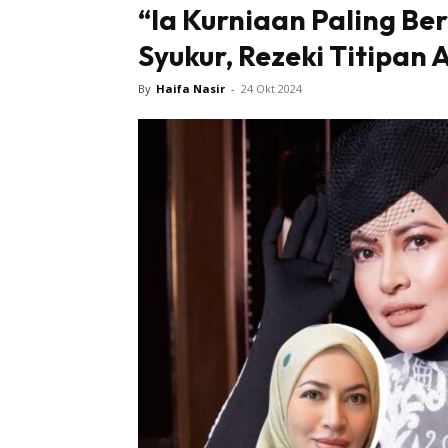
“Ia Kurniaan Paling Be
Syukur, Rezeki Titipan 
Tampi
By
Haifa Nasir
-
24 Okt 2024