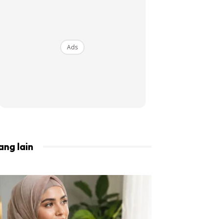
BISTA!
Ads
ang lain