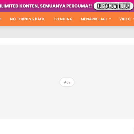
Kata Hijabista
ty Next Level
H
NO TURNING BACK
TRENDING
MENARIK LAGI
VIDEO
o Cantik
urning Back
Hijabista Show
The Hijabista Show 2022
The Hijabista Show 2021
irah2u The Power Of Giving
Ads
erita
Hub Ideaktiv