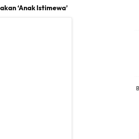
iakan ‘Anak Istimewa’
B