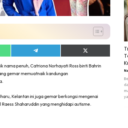
T
Share
Share
T
on
on
App
Telegram
X
K
ik nama penuh, Catriona Norhayati Ross binti Bahrin
(Twitter)
N
a yang gemar memuatnaik kandungan
Be
a.
da
ma
a Bharu, Kelantan ini juga gemar berkongsi mengenai
ya
 Raess Shaharuddin yang menghidapi autisme.