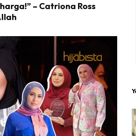
rharga!” – Catriona Ross
Allah
l #1 on top dengan fashion muslimah terkini di HIJA
Download sekarang di
KLIK DI SEENI
Y