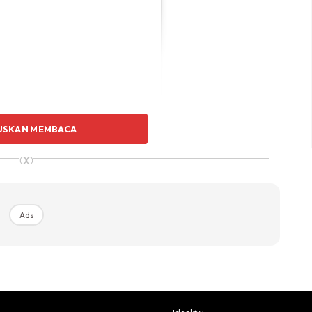
USKAN MEMBACA
∞
catrionabrianross)
Ads
 bersifat terbuka dengan kurniakan dari Yang Maha Esa
am hidupnya. Bagi pelakon ini, golongan seperti anaknya
ia normal.