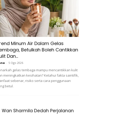
rend Minum Air Dalam Gelas
embaga, Betulkah Boleh Cantikkan
ulit Dan...
ana
-
5 Ogo 2026
narkah gelas tembaga mampu mencantikkan kulit
n meningkatkan kesihatan? Ketahui fakta saintifik,
nfaat sebenar, risiko serta cara penggunaan
ng betul.
Wan Sharmila Dedah Perjalanan