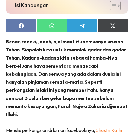
Isi Kandungan
Share
Share
Share
Share
on
on
on
on
Facebook
WhatsApp
Telegram
X
Benar, rezeki, jodoh, ajal maut itu semuanya urusan
(Twitter)
Tuhan. Siapalah kita untuk menolak qadar dan qadar
Tuhan. Kadang-kadang kita sebagai hamba-Nya
berpeluang haya sementara mengecapi
kebahagiaan. Dan semua yang ada dalam dunia ini
hanyalah pinjaman semata-mata. Seperti
perkongsian lelaki ini yang memberitahu hanya
sempat 3 bulan bergelar bapa mertua sebelum
menantu kesayangan, Farah Najwa Zakaria dijemput
Illahi.
Menulis perkongsian di laman facebooknya,
Shastri Rathi