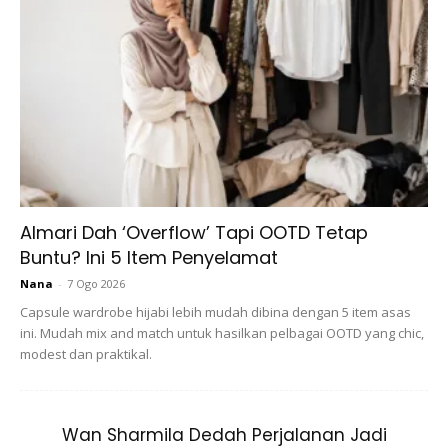
Almari Dah ‘Overflow’ Tapi OOTD Tetap
Buntu? Ini 5 Item Penyelamat
Nana
-
7 Ogo 2026
Capsule wardrobe hijabi lebih mudah dibina dengan 5 item asas
ini. Mudah mix and match untuk hasilkan pelbagai OOTD yang chic,
modest dan praktikal.
Majlis perkahwinan berlangsung meriah.
Pada Sabtu 05/01/2019, berlangsunglah persandingan
Wan Sharmila Dedah Perjalanan Jadi