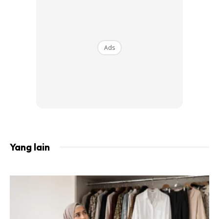
seadanya ketentuan yg tersirat
Akad nikah pada Jumaat 26/10/2018 berjalan lancar.
Alhamdulillah…Anak ku bergelar ‘Suami’ dan aku dapat
Ads
pangkat ‘Bapa Mertua’ Persandingan belah Perempuan
di Kem Sg Besi keesokan harinya juga berjalan lancar.
Meriah majlis anjurannya berteraskan budaya Melayu
Dgn berbaju Melayu bersisipkan sebilah Keris, anakku
mengiringi Isterinya ke Pelamin. Betapa gembiranya Hati
ini bila menyaksikan kebahagiaan pasangan Pengantin.
Alhamdulillah, bertambah sorang lagi keluarga aku’ bisik
Yang lain
hati kecil ini Sekarang ada kurang 3 bulan sebelum
berlangsung persandingan belah lelaki.