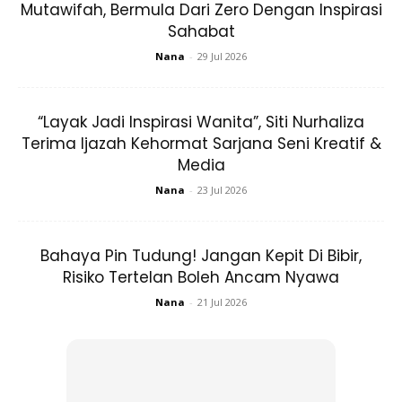
pihak lelaki di Taman Melawati. Perancangan rapi telah
Mutawifah, Bermula Dari Zero Dengan Inspirasi
kami uruskan dgn harapan agar semua Tetamu2 yg
Sahabat
dijemput akan bergembira dan menyaksikan bertemunya
Nana
-
29 Jul 2026
Jodoh anak Sulung ku Amirul Licap dgn pasangannya
Farah Najwa Bte Zakaria. Percintaan yg berputik
“Layak Jadi Inspirasi Wanita”, Siti Nurhaliza
dizaman persekolahan SEMASHUR 10 tahun akan
Terima Ijazah Kehormat Sarjana Seni Kreatif &
sempurna dgn langkah Akad & Bersanding.
Media
Nana
-
23 Jul 2026
Bahaya Pin Tudung! Jangan Kepit Di Bibir,
Risiko Tertelan Boleh Ancam Nyawa
Ads
Nana
-
21 Jul 2026