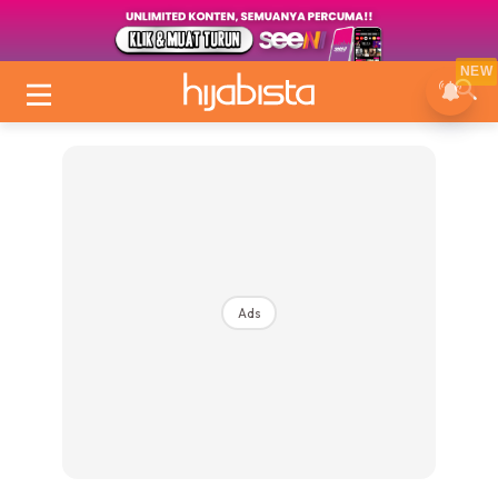
NEW
Ads