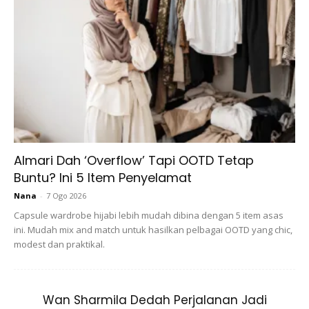
Almari Dah ‘Overflow’ Tapi OOTD Tetap
A Post Shared By ٢٤ | ?? | Selfie Is Ma Thangg (@elfiraloy)
Buntu? Ini 5 Item Penyelamat
Nana
-
7 Ogo 2026
Capsule wardrobe hijabi lebih mudah dibina dengan 5 item asas
ini. Mudah mix and match untuk hasilkan pelbagai OOTD yang chic,
“Sebenarnya sebelum itu El memang rajin ikut mama ke
modest dan praktikal.
masjid untuk dengar kuliah yang best-best. Dan sejak
bertunang ini, El juga gembira tunang El rajin untuk turut
sama
join
aktiviti kuliah di masjid.
Wan Sharmila Dedah Perjalanan Jadi