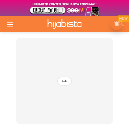
NEW
Ads