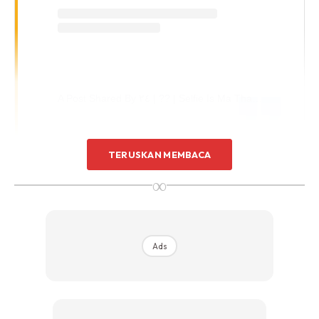
A Post Shared By ٢٤ | ?? | Selfie Is Ma Thangg (@elfiraloy)
TERUSKAN MEMBACA
Dua minggu lalu, Hijabista sempat melakukan sesi fotografi
∞
dengan gadis manis ini. Sambil bertanya kisah penghijrahan
sempena isu Hijabersary, sempat merisik kepada tuan
empunya badan kriteria utama bakal suami dan Imamnya
ini.
Ads
Menurut Elfira yang tersenyum sambil menjawab dia
bersyukur kerana segala urusannya (bertunang)