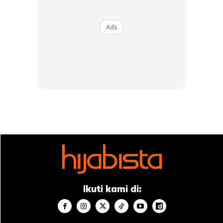
best
yang disampaikan,” ujarnya membuka cerita
mengenai bakal suaminya itu.
Ads
Ketika ditanya kriteria utama yang membuatkan hati Elfira
terpaut kepadanya dan kriteria bakal suaminya itu untuk
menjadikan dia sebagai suri hati.
Ikuti kami di: