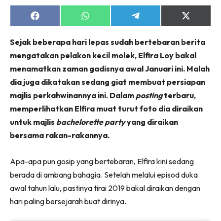
Share
Share
Share
Share
on
on
on
on
Facebook
WhatsApp
Telegram
X
Sejak beberapa hari lepas sudah bertebaran berita
(Twitter)
mengatakan pelakon kecil molek, Elfira Loy bakal
menamatkan zaman gadisnya awal Januari ini. Malah
dia juga dikatakan sedang giat membuat persiapan
majlis perkahwinannya ini. Dalam
posting
terbaru,
memperlihatkan Elfira muat turut foto dia diraikan
untuk majlis
bachelorette party
yang diraikan
bersama rakan-rakannya.
Apa-apa pun gosip yang bertebaran, Elfira kini sedang
berada di ambang bahagia. Setelah melalui episod duka
awal tahun lalu, pastinya tirai 2019 bakal diraikan dengan
hari paling bersejarah buat dirinya.