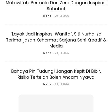
Mutawifah, Bermula Dari Zero Dengan Inspirasi
Sahabat
Nana
-
29 Jul 2026
“Layak Jadi Inspirasi Wanita”, Siti Nurhaliza
Ads
Terima Ijazah Kehormat Sarjana Seni Kreatif &
Media
Nana
-
23 Jul 2026
Bahaya Pin Tudung! Jangan Kepit Di Bibir,
“Apa yang boleh El katakan El gembira kerana dia seorang
Risiko Tertelan Boleh Ancam Nyawa
lelaki yang begitu menitikberatkan agama. Malah kadang-
Nana
-
21 Jul 2026
kadang dia akan
remind
El untuk pergi sama-sama dan
ajak teman-teman lain.
“Biasanya kita akan pergi dalam
group
mendengar kuliah