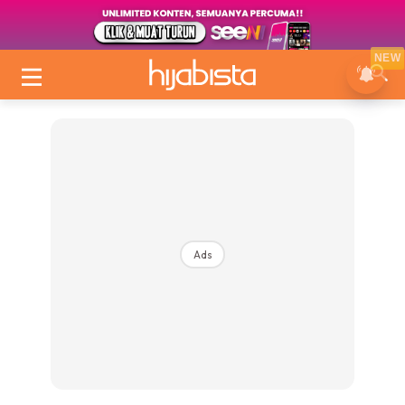
NEW
Ads