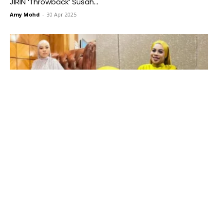
JIRIN ‘Throwback’ Susah...
Amy Mohd
-
30 Apr 2025
Bukan Artis ‘Tin Kosong’ AYU DAMIT Impi Jadi Pensyarah
Berstatus Doktor...
Amy Mohd
-
30 Apr 2025