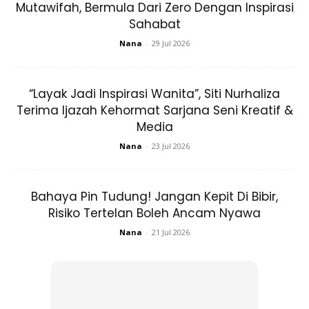
tanah airnya, Indonesia.
Mutawifah, Bermula Dari Zero Dengan Inspirasi
Sahabat
Syahrini yang sinonim dengan koleksi handbag berjenama
Nana
-
29 Jul 2026
mewah, Hermes, kali ini dia memilih daripada jenama
tempatan Indonesia.
“Layak Jadi Inspirasi Wanita”, Siti Nurhaliza
Terima Ijazah Kehormat Sarjana Seni Kreatif &
Syahrini menyarungkan sekurang-kurangnyai empat
Media
persalinan glamor di Festival Filem Cannes.
Nana
-
23 Jul 2026
Gaun Silver Di Karpet Merah Pada Hari
Pertama
Bahaya Pin Tudung! Jangan Kepit Di Bibir,
Risiko Tertelan Boleh Ancam Nyawa
Pada 15 Mei 2025, Syahrini menghadiri tayangan filem
Nana
-
21 Jul 2026
Dossier 137 di Palais des Festivals. Dia memakai gaun labuh
rona
silver
rekaan pereka Indonesia, Danny Satriadi.