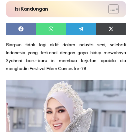
Isi Kandungan
Share
Share
Share
Share
on
on
on
on
Facebook
WhatsApp
Telegram
X
Biarpun tidak lagi aktif dalam industri seni, selebriti
(Twitter)
Indonesia yang terkenal dengan gaya hidup mewahnya
Syahrini baru-baru in membua kejutan apabila dia
menghadiri Festival Filem Cannes ke-78.