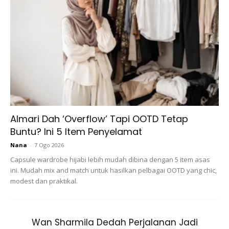
View this post on Instagram
Almari Dah ‘Overflow’ Tapi OOTD Tetap
Buntu? Ini 5 Item Penyelamat
Nana
-
7 Ogo 2026
Capsule wardrobe hijabi lebih mudah dibina dengan 5 item asas
ini. Mudah mix and match untuk hasilkan pelbagai OOTD yang chic,
A Post Shared By SYAHRINI (@princessyahrini)
modest dan praktikal.
Dia berbesar hati memperagakan hasil kerja pereka fesyen
Wan Sharmila Dedah Perjalanan Jadi