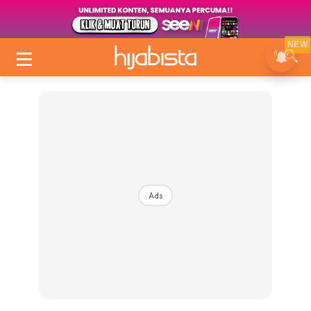
NEW
Ads