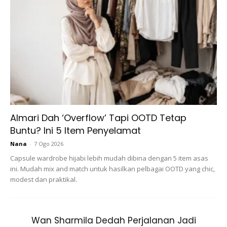
1 hb RM1
2 hb RM2
3 hb RM3
Almari Dah ‘Overflow’ Tapi OOTD Tetap
4 hb RM4
Buntu? Ini 5 Item Penyelamat
Begitulah seterusnya untuk hari-hari lah sampai lah hujung
Nana
-
7 Ogo 2026
bulan
Capsule wardrobe hijabi lebih mudah dibina dengan 5 item asas
ini. Mudah mix and match untuk hasilkan pelbagai OOTD yang chic,
modest dan praktikal.
Wan Sharmila Dedah Perjalanan Jadi