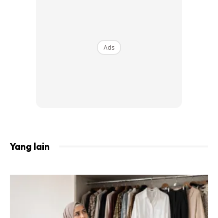
Ada saja duit, memang habis dibelanjakan dan tak lekat di
tangan. Beli! Yaa! Saya lah tu, boros membeli makanan
sampai tidak sedar berat badan naik sudah pula.
Ads
1. Menyimpan ikut tarikh/hari bulan
Yang lain