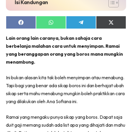
Isi Kandungan
Share
Share
Share
Share
on
on
on
on
Facebook
WhatsApp
Telegram
X
Lain orang lain caranya, bukan sahaja cara
(Twitter)
berbelanja malahan cara untuk menyimpan. Ramai
yang beranggapan orang yang boros mana mungkin
menambung.
Ini bukan alasan kita tak boleh menyimpan atau menabung.
Tapi bagi yang benar ada sikap boros ini dan berhajat ubah
sikap serta mahu menabung mungkin boleh praktikkan cara
yang dilakukan oleh Ana Sofiana ini.
Ramai yang mengaku punya sikap yang boros. Dapat saja
duit gaji memang sudah ada list apa yang dihajati dan mahu