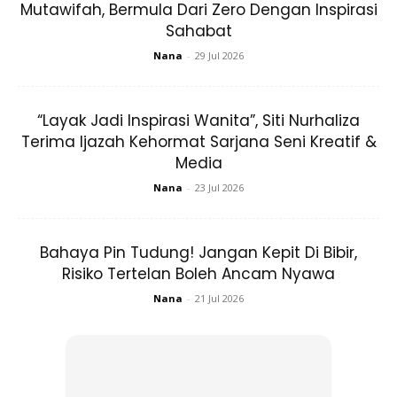
Mutawifah, Bermula Dari Zero Dengan Inspirasi
Ads
Sahabat
Nana
-
29 Jul 2026
“Layak Jadi Inspirasi Wanita”, Siti Nurhaliza
Terima Ijazah Kehormat Sarjana Seni Kreatif &
Media
30 hb RM30
Nana
-
23 Jul 2026
31 hb RM31
Bahaya Pin Tudung! Jangan Kepit Di Bibir,
Dan ulang benda yg sama untuk bulan bulan seterusnya.
Risiko Tertelan Boleh Ancam Nyawa
Yang penting simpan duit ikut tarikh Hari Bulan yaa!
Nana
-
21 Jul 2026
2. Untuk lebih mudah dan keep on track
buat jadual macam ini. Tick setiap hari.