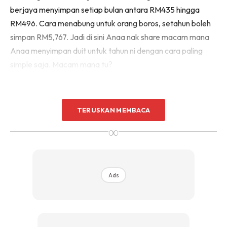
berjaya menyimpan setiap bulan antara RM435 hingga
RM496. Cara menabung untuk orang boros, setahun boleh
simpan RM5,767. Jadi di sini Anaa nak share macam mana
Anaa menyimpan duit untuk tahun ni dengan cara paling
simple saja. Macam mana tu?
TERUSKAN MEMBACA
∞
Ads
Ads