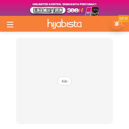
NEW
Ads