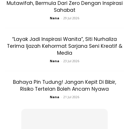
Mutawifah, Bermula Dari Zero Dengan Inspirasi
Sahabat
@akma.cb
Kemas nampak siap beranak tudung..slowly
jadi hijabis dulu nnt pakai cover tiptop mak anak 2 ni mmh
Nana
-
29 Jul 2026
lebih lawa dr anak 1..hahahaaha
“Layak Jadi Inspirasi Wanita”, Siti Nurhaliza
@laylaspa
Alhamdulillah. Manis ayu bila berhijab. Tahniah
Terima Ijazah Kehormat Sarjana Seni Kreatif &
nabil
maiza_hj_mustafa
Cantiknya bertudung
Media
@nabilzira
…nampak berseri2 muka tu..
Nana
-
23 Jul 2026
Alhamdulillah..
siti_iszwani86
Cantik pakai tudung dah
macam
@zakiah_anas
Bahaya Pin Tudung! Jangan Kepit Di Bibir,
Risiko Tertelan Boleh Ancam Nyawa
Nana
-
21 Jul 2026
Ads