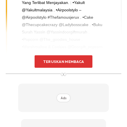
Yang Terlibat Menjayakan. : •yakult
@yakultmalaysia . •airpoolstylo –
@airpoolstylo #thefamousjerux . •cake
@thecupcakecrazy @ladybosscake . •Buku
Surah Yassin @yassindoorgiftmurah .
•Popcorn @the_goodies_house .
•Marshmallow & Cookies @doorgift_popcorn .
•Kuih Talam @safeidasaad . •kerepek Cheese
@wondercheese88 . •kek @petitchef_cakes .
TERUSKAN MEMBACA
•instant Photobooth @thepaparazzi_fotobooth
∞
. Decoration & Backdrop •@studiopaip_events
. Official Videographer •@fluentpixels . Venue:
@colosseummalaysia . Marquee Tent &
Ads
Canopy: @sanicanopy . Sound & Lighting:
@phanthommezzos . Sound Engineer:
@azizulkhafar . Catering: @greenlopez .
Signature Dessert: @aromamurnikitchen . Ice