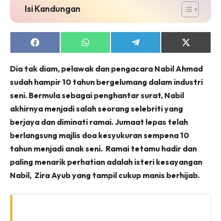
Isi Kandungan
Share
Share
Share
Share
on
on
on
on
Facebook
WhatsApp
Telegram
X
Dia tak diam, pelawak dan pengacara Nabil Ahmad
(Twitter)
sudah hampir 10 tahun bergelumang dalam industri
seni. Bermula sebagai penghantar surat, Nabil
akhirnya menjadi salah seorang selebriti yang
berjaya dan diminati ramai. Jumaat lepas telah
berlangsung majlis doa kesyukuran sempena 10
tahun menjadi anak seni. Ramai tetamu hadir dan
paling menarik perhatian adalah isteri kesayangan
Nabil, Zira Ayub yang tampil cukup manis berhijab.