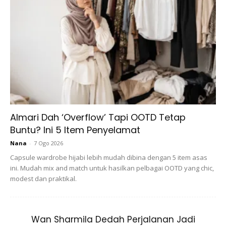
Almari Dah ‘Overflow’ Tapi OOTD Tetap
Ternyata penampilan Zira malam itu mendapat perhatian
Buntu? Ini 5 Item Penyelamat
netizen yang ramai memuji kejelitaannnya. Dia kelihatan
Nana
-
7 Ogo 2026
cukup berseri-seri
pada malam itu. Malah ada juga yang
Capsule wardrobe hijabi lebih mudah dibina dengan 5 item asas
menyamakan dia seperti pengacara Zakiah Anas.
ini. Mudah mix and match untuk hasilkan pelbagai OOTD yang chic,
modest dan praktikal.
@wansyazwanaa
MashaAllah cantiknya kak zira!!!
@muslihahmunir
pakai tudung cantik sangat..
Wan Sharmila Dedah Perjalanan Jadi